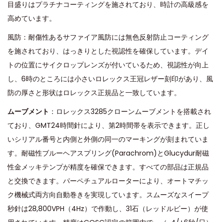
目盛りはプラチナコーティングを施されており、時計の高級感を
高めています。
風防：耐傷性あるサファイア風防には無色反射防止コーティング
を施されており、はっきりとした視認性を確保しています。デイ
トの位置にサイクロップレンズが付いているため、視認性が向上
し、6時のところには小さいロレックス王冠レザー刻印があり、風
防の厚さと形状はロレックス正規品と一致しています。
ムーブメント
：ロレックス3285クローンムーブメントを搭載され
ており、GMT24時間針により、第2時間帯を表示できます。正し
いシリアル番号と内側と外側の同一のマーキングが刻まれていま
す。耐磁性ブルーヘアスプリング(Parachrom)とGlucydur耐磁
性金メッキテンプが精度を確保できます。すべての部品は正規品
と交換できます。パーペチュアルローターにより、オートマチッ
ク機械式両方向自動巻きを実現しています。スムーズなスイープ
秒針は28,800VPH（4Hz）で作動し、31石（レッドルビー）が使