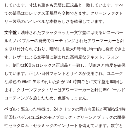
しています。寸法も重さも完璧に正規品と一致しています。すべ
ての部品はロレックス正規品を交換できます。クリーンファクト
リー製品のハイレベルな本物らしさを確保しています。
文字盤
：洗練されたブラックラッカー文字盤には明るいスーパー
ルミノバ ブルーの発光でコーティングされたアワーマーカーと針
を取り付けられており、暗闇にも最大9時間に均一的に発光できま
す。レザーによる文字盤に刻まれた高精度なテキスト、フォン
ト、刻印は100％ロレックス正規品と一致し、明瞭さと精度を確保
しています。正しい日付フォントとサイズが使用され、ユニーク
な緑色の GMT 矢印の付いた針が 24 時間ごとに文字盤を1周回し
ます。クリーンファクトリーはアワーマーカーと針に18Kゴールド
コーティングを施したため、色落ちしません。
ベゼル
：際立った特徴は、24クリックの両方向回転が可能な24時
間回転ベゼルには2色のモノブロック・グリーンとブラックの耐傷
性セラクロム・セラミックのインサートを備えています。数字と