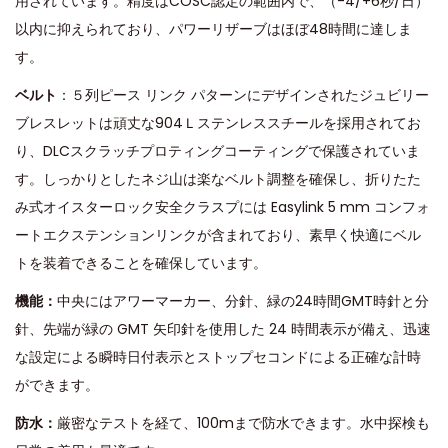
用されています。精度はCOSC認定の範囲内で、（-4/+6秒/日）
以内に抑えられており、パワーリザーブはほぼ48時間に達しま
す。
ベルト
：５列ピース リンク パターンにデザインされたジュビリー
ブレスレットは頑丈な904Ｌステンレススチールを採用されてお
り、DLCスクラッチプロティングコーティングで保護されていま
す。しっかりとしたネジ山は楽なベルト調整を確保し、折りたた
み式オイスターロック安全クラスプには Easylink 5 mm コンフォ
ートエクステンションリンクが含まれており、素早く快適にベル
トを装​​着できることを確保しています。
機能：
中央にはアワーマーカー、分針、緑の24時間GMT時針と分
針、先端が緑の GMT 矢印針を使用した 24 時間表示が備え、迅速
な設定による瞬時日付表示とストップセコンドによる正確な計時
ができます。
防水：
厳密なテストを経て、100mまで防水できます。水中探検も