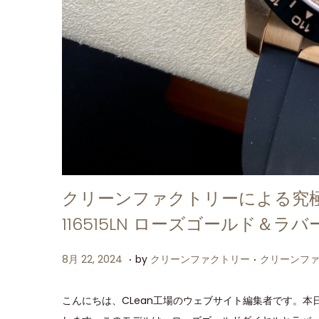
クリーンファクトリーによる究
116515LN ローズゴールド＆ラ
.
.
P
P
8
8月 22, 2024
by
クリーンファクトリー
クリーンフ
o
o
月
s
s
2
こんにちは、CLean工場のウェブサイト編集者です。本日は
t
t
2