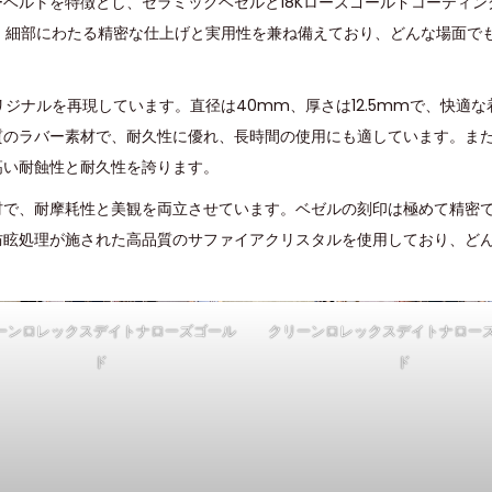
ルトを特徴とし、セラミックベゼルと18Kローズゴールドコーティング
は、細部にわたる精密な仕上げと実用性を兼ね備えており、どんな場面で
確にオリジナルを再現しています。直径は40mm、厚さは12.5mmで、快適
のラバー素材で、耐久性に優れ、長時間の使用にも適しています。また、
高い耐蝕性と耐久性を誇ります。
材で、耐摩耗性と美観を両立させています。ベゼルの刻印は極めて精密
防眩処理が施された高品質のサファイアクリスタルを使用しており、ど
ーンロレックスデイトナローズゴール
クリーンロレックスデイトナロー
ド
ド