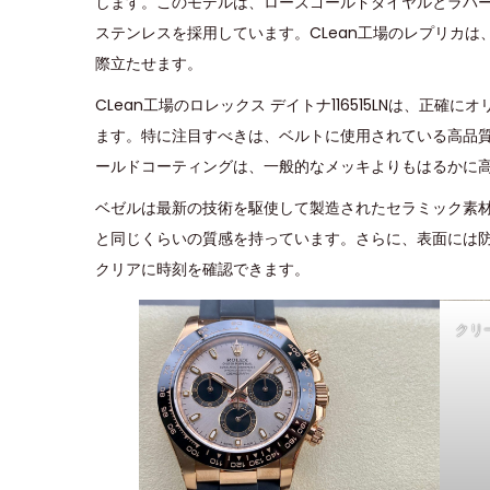
します。このモデルは、ローズゴールドダイヤルとラバーベ
e
e
,
ステンレスを採用しています。CLean工場のレプリカ
d
d
2
際立たせます。
o
i
0
CLean工場のロレックス デイトナ116515LNは、正
n
n
2
ます。特に注目すべきは、ベルトに使用されている高品質
4
ールドコーティングは、一般的なメッキよりもはるかに
ベゼルは最新の技術を駆使して製造されたセラミック素
と同じくらいの質感を持っています。さらに、表面には
クリアに時刻を確認できます。
クリ