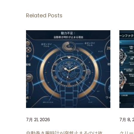
フ
ァ
Related Posts
ク
ト
リ
ー
製
ロ
レ
ッ
ク
ス
シ
ー
7月 21, 2026
7月 8, 
ド
ゥ
自動巻き腕時計が突然止まるのは故
クリー