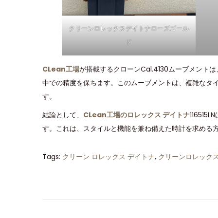
クリーンロレックスデイトナローズゴール
ド
CLean工場
が搭載するクローンCal.4130ムーブメ
中での精度を保ちます。このムーブメントは、複雑なタ
す。
結論として、
CLean工場のロレックス デイトナ
1165
す。これは、スタイルと機能を兼ね備えた時計を求める
Tags
:
クリーン ロレックス デイトナ
,
クリーンロレック
ク
リ
ー
ン