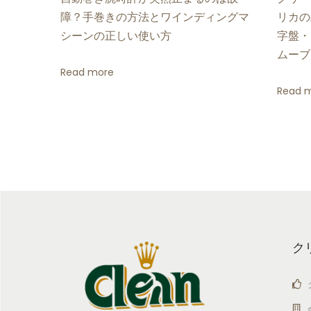
エ
障？手巻きの方法とワインディングマ
リカの
ラ
シーンの正しい使い方
字盤・
ー
ムーブ
デ
Read more
ィ
Read 
ー
プ
シ
ー
1
2
6
6
ク
6
0
モ