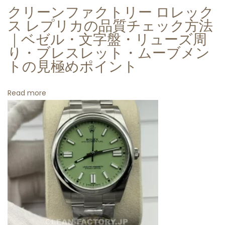
クリーンファクトリー ロレック
価
ス レプリカの品質チェック方法
高
｜ベゼル・文字盤・リューズ周
級
り・ブレスレット・ムーブメン
時
トの見極めポイント
計
を
Read more
手
軽
に
―
ク
リ
ー
ン
フ
ァ