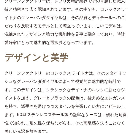
クリーンファクトリーは、レプリカ時計業界でその卓越した職人
e
e
3
技と精密さで広く認知されています。その中でも、ロレックス デ
d
d
,
イトナのグレーパンダダイヤルは、その品質とディテールへのこ
o
i
2
だわりを反映するモデルとして際立っています。このモデルは、
n
n
0
洗練されたデザインと強力な機能性を見事に融合しており、時計
2
愛好家にとって魅力的な選択肢となっています。
4
デザインと美学
クリーンファクトリーのロレックス デイトナは、そのスタイリッ
シュなグレーパンダダイヤルによって視覚的に魅力的な時計で
す。このデザインは、クラシックなデイトナのルックに新たなツ
イストを加え、グレーとブラックの配色は、控えめなエレガンス
を持ち、派手さを避けつつスタイルを主張したい方にアピールし
ます。904Lステンレススチール製の堅牢なケースは、優れた耐食
性で知られ、耐久性を保ちながらも、その高級感を失うことなく
美しい光沢を放ちます。