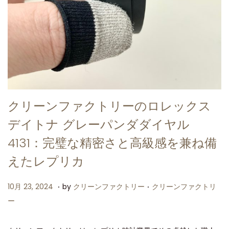
クリーンファクトリーのロレックス
デイトナ グレーパンダダイヤル
4131：完璧な精密さと高級感を兼ね備
えたレプリカ
.
.
P
P
1
10月 23, 2024
by
クリーンファクトリー
クリーンファクトリ
o
o
0
ー
s
s
月
t
t
2