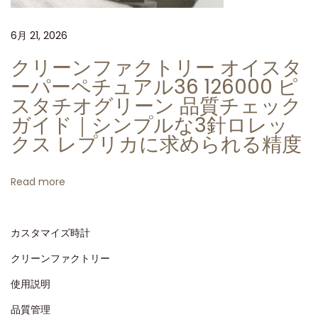
ク
6月 21, 2026
ト
リ
クリーンファクトリー オイスタ
ー
ーパーペチュアル36 126000 ピ
の
スタチオグリーン 品質チェック
余
ガイド｜シンプルな3針ロレッ
文
クス レプリカに求められる精度
楽
デ
Read more
イ
ト
カスタマイズ時計
ナ
4
クリーンファクトリー
1
使用説明
3
品質管理
0