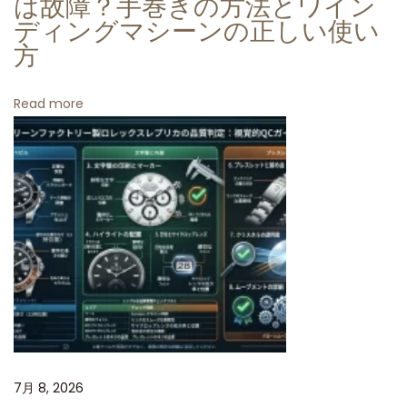
は故障？手巻きの方法とワイン
ッ
ディングマシーンの正しい使い
方
ク
ス
パ
Read more
ン
ダ
デ
ィ
ト
ナ
4
1
3
0
を
7月 8, 2026
評