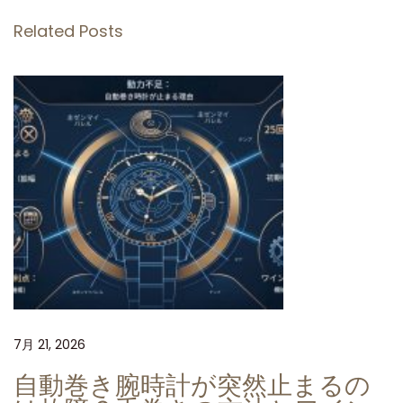
し
Related Posts
さ
の
融
合
：
C
L
e
a
n
工
場
7月 21, 2026
製
ロ
自動巻き腕時計が突然止まるの
レ