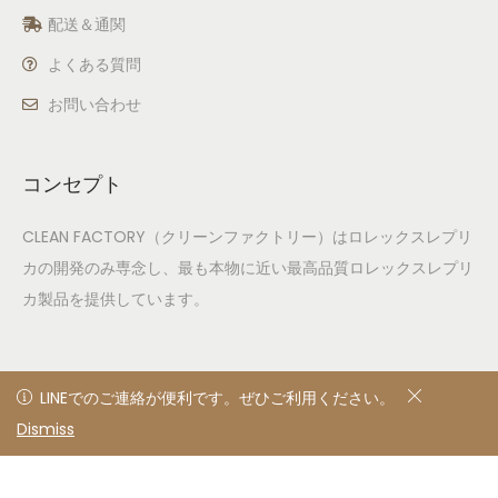
配送＆通関
よくある質問
お問い合わせ
コンセプト
CLEAN FACTORY（クリーンファクトリー）はロレックスレプリ
カの開発のみ専念し、最も本物に近い最高品質ロレックスレプリ
カ製品を提供しています。
LINEでのご連絡が便利です。ぜひご利用ください。
LINEでのご連絡が便利です。ぜひご利用ください。
Dismiss
非表示
© 2020
Privacy Policy
All rights reserved. Designed &
developed by clean factory