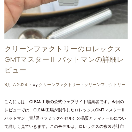
クリーンファクトリーのロレックス
GMTマスターⅡ バットマンの詳細レ
ビュー
.
.
P
P
8
8月 7, 2024
by
クリーンファクトリー
クリーンファクトリー
o
o
月
s
s
7
こんにちは、CLEAN工場の公式ウェブサイト編集者です。今回の
t
t
,
レビューでは、CLEAN工場が製作したロレックスGMTマスターⅡ
e
e
2
バットマン（青/黒セラミックベゼル）の品質とディテールについ
d
d
0
て詳しく見ていきます。このモデルは、ロレックスの複製時計市