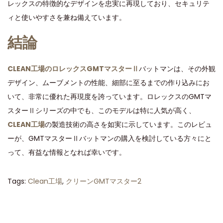
レックスの特徴的なデザインを忠実に再現しており、セキュリテ
ィと使いやすさを兼ね備えています。
結論
CLEAN工場のロレックスGMTマスターⅡ
バットマンは、その外観
デザイン、ムーブメントの性能、細部に至るまでの作り込みにお
いて、非常に優れた再現度を誇っています。ロレックスのGMTマ
スターⅡシリーズの中でも、このモデルは特に人気が高く、
CLEAN工場
の製造技術の高さを如実に示しています。このレビュ
ーが、GMTマスターⅡバットマンの購入を検討している方々にと
って、有益な情報となれば幸いです。
Tags
:
Clean工場
,
クリーンGMTマスター2
ク
リ
ー