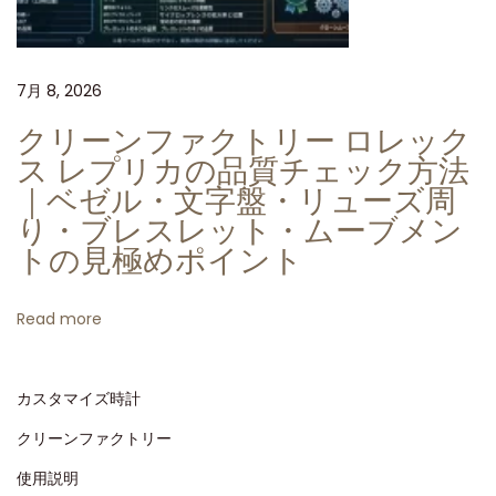
工
場
7月 8, 2026
製
ロ
クリーンファクトリー ロレック
レ
ス レプリカの品質チェック方法
ッ
｜ベゼル・文字盤・リューズ周
ク
り・ブレスレット・ムーブメン
ス
トの見極めポイント
ヨ
ッ
Read more
ト
マ
カスタマイズ時計
ス
タ
クリーンファクトリー
ー
使用説明
1