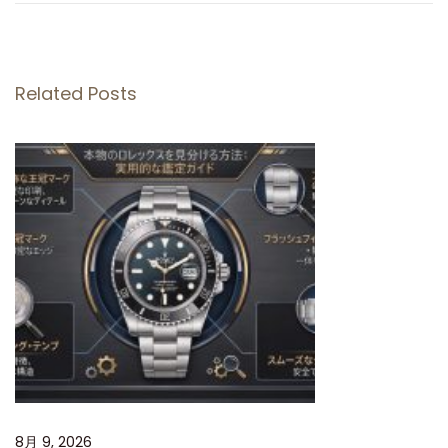
ン
フ
ァ
Related Posts
ク
ト
リ
ー
製
ロ
レ
ッ
ク
ス
オ
イ
8月 9, 2026
ス