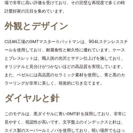
o
i
2
場で非常に高い評価を受けており、その完璧な再現度で多くの時
n
n
4
計愛好家の注目を集めています。
外観とデザイン
CLEAN工場のGMTマスターⅡバットマンは、904Lステンレススチ
ールを使用しており、耐腐食性と耐久性に優れています。ケース
とブレスレットは、職人技の光沢とサテン仕上げを施しており、
オリジナルと見分けがつかないほどの高品質を実現しています。
また、ベゼルには高品質のセラミック素材を使用し、青と黒のカ
ラーリングが非常に美しく、視覚的に引き立てます。
ダイヤルと針
このモデルは、黒ダイヤルに青いGMT針を採用しており、非常に
見やすく、視認性が高いです。文字盤上のインデックスと針は、
スイス製のスーパールミノバを使用しており、暗い場所でもはっ