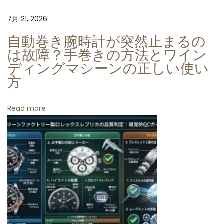
ー
7月 21, 2026
ダ
自動巻き腕時計が突然止まるの
イ
は故障？手巻きの方法とワイン
ア
ディングマシーンの正しい使い
ル
方
詳
細
Read more
レ
ビ
ュ
ー
C
L
E
A
N