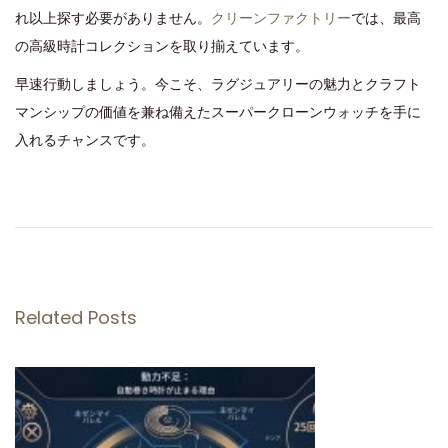
れ以上探す必要がありません。
クリーンファクトリー
では、最高
の高級時計コレクションを取り揃えています。
早速行動しましょう。今こそ、ラグジュアリーの魅力とクラフト
マンシップの価値を兼ね備えたスーパークローンウォッチを手に
入れるチャンスです。
ク
リ
ー
ン
時
Related Posts
計
お
手
入
れ