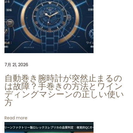
の
ガ
イ
ド
ラ
イ
ン
7月 21, 2026
自動巻き腕時計が突然止まるの
は故障？手巻きの方法とワイン
ディングマシーンの正しい使い
方
Read more