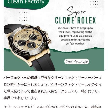
t
t
1
e
e
,
d
d
2
o
i
0
n
n
2
4
パーフェクトへの追求：
究極なクリーンファクトリースーパーコ
ロン時計を手に入れましょう。クリーンファクトリーはその凝っ
た職人技によって生産された人気なラグジュアリー時計により、
業界で有名しています。
クリーンファクトリーのレプリカはデザインはもちろん、機能や