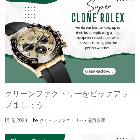
クリーンファクトリーをピックアッ
プましょう
.
.
P
P
5
1月 8, 2024
by
クリーンファクトリー
品質管理
o
o
月
s
s
3