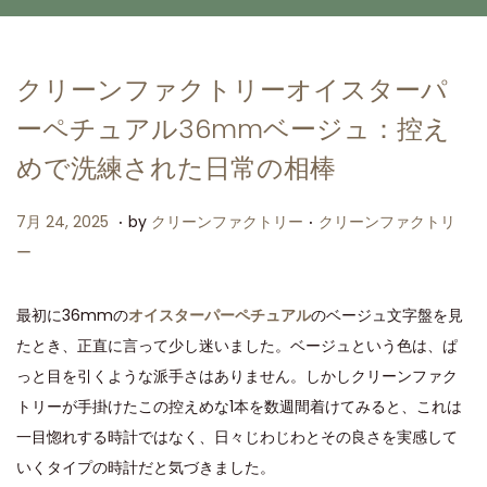
クリーンファクトリーオイスターパ
ーペチュアル36mmベージュ：控え
めで洗練された日常の相棒
.
.
P
P
7
7月 24, 2025
by
クリーンファクトリー
クリーンファクトリ
o
o
月
ー
s
s
2
t
t
4
最初に36mmの
オイスターパーペチュアル
のベージュ文字盤を見
e
e
,
たとき、正直に言って少し迷いました。ベージュという色は、ぱ
d
d
2
っと目を引くような派手さはありません。しかしクリーンファク
o
i
0
トリーが手掛けたこの控えめな1本を数週間着けてみると、これは
n
n
2
一目惚れする時計ではなく、日々じわじわとその良さを実感して
5
いくタイプの時計だと気づきました。