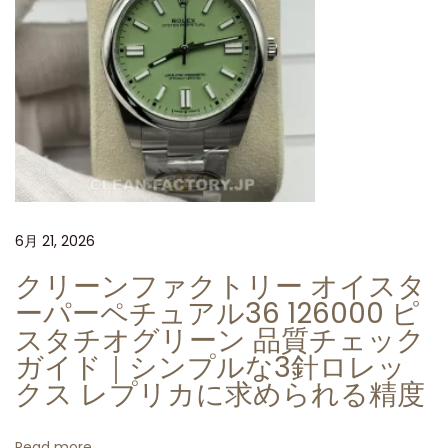
ズ
オ
マ
ー
ジ
ュ
ク
リ
6月 21, 2026
ー
ン
クリーンファクトリー オイスタ
フ
ーパーペチュアル36 126000 ピ
ァ
スタチオグリーン 品質チェック
ク
ガイド｜シンプルな3針ロレッ
ト
クス レプリカに求められる精度
リ
ー
Read more