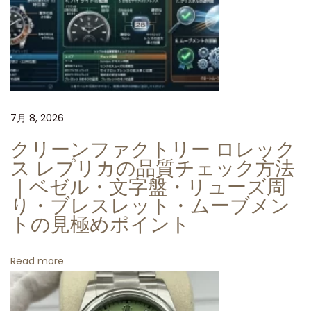
る
ク
リ
ー
ン
フ
7月 8, 2026
ァ
クリーンファクトリー ロレック
ク
ス レプリカの品質チェック方法
ト
｜ベゼル・文字盤・リューズ周
リ
り・ブレスレット・ムーブメン
ー
トの見極めポイント
の
ダ
Read more
イ
バ
ー