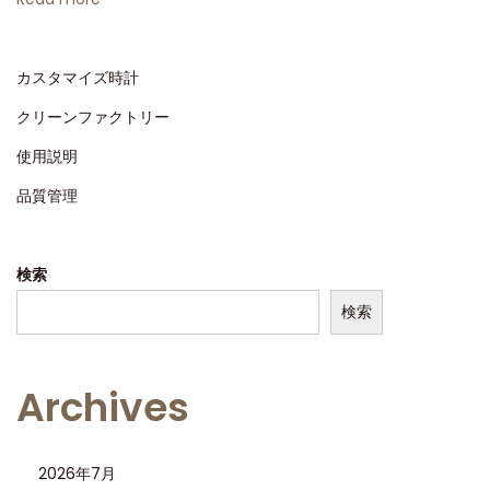
ロ
レ
カスタマイズ時計
ッ
ク
クリーンファクトリー
ス
使用説明
デ
品質管理
イ
ト
ナ
検索
グ
検索
リ
ー
ン
Archives
ゴ
ー
2026年7月
ル