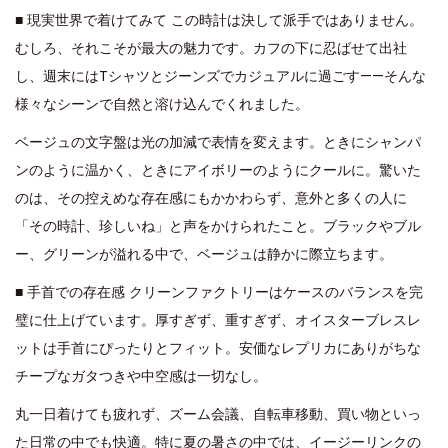
■ 現実世界で着けてみて この時計は決して派手ではありません。
むしろ、それこそが最大の魅力です。カフの下に忍ばせて出社
し、週末にはTシャツとジーンズでカジュアルに過ごす——そんな
様々なシーンで自然と溶け込んでくれました。
ベージュの文字盤は光の加減で表情を変えます。ときにシャンパ
ンのように温かく、ときにアイボリーのようにクールに。驚いた
のは、その控えめな存在感にもかかわらず、意外と多くの人に
「その時計、珍しいね」と声をかけられたこと。ブラックやブル
ー、グリーンが溢れる中で、ベージュは静かに際立ちます。
■ 手首での存在感 クリーンファクトリーはケースのバランスを完
璧に仕上げています。厚すぎず、重すぎず、オイスターブレスレ
ットは手首にぴったりとフィット。安価なレプリカにありがちな
チープなガタつきや中空感は一切なし。
丸一日着けても疲れず、ズーム会議、自転車移動、買い物といっ
た日常の中でも快適。特に夏の暑さの中では、イージーリンクの