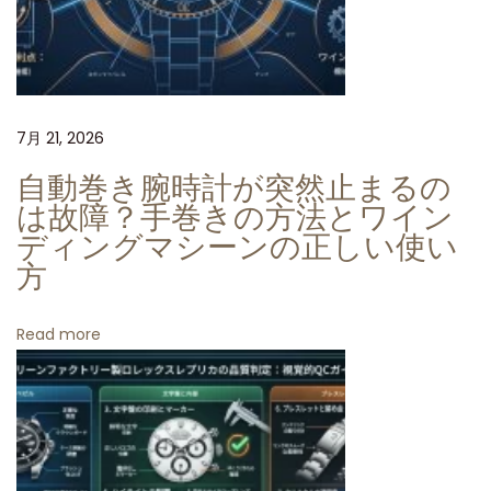
リ
カ
：
ツ
7月 21, 2026
ー
ル
自動巻き腕時計が突然止まるの
ウ
は故障？手巻きの方法とワイン
ォ
ディングマシーンの正しい使い
方
ッ
チ
の
Read more
象
徴
に
捧
げ