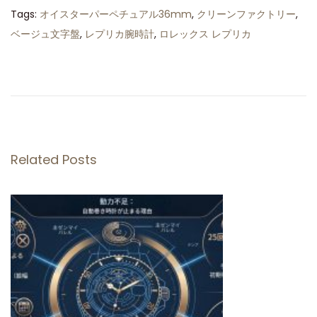
Tags
:
オイスターパーペチュアル36mm
,
クリーンファクトリー
,
ベージュ文字盤
,
レプリカ腕時計
,
ロレックス レプリカ
ロ
レ
ッ
ク
ス
シ
Related Posts
ー
ド
ゥ
エ
ラ
ー
レ
プ