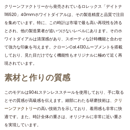
s
s
7
クリーンファクトリーから発売されているロレックス「デイトナ
t
t
,
116520」40mmホワイトダイアルは、その製造精度と品質で注目
e
e
2
を集めています。特に、この時計は市場で最も高い再現性を誇る
d
d
0
とされ、他の製造業者が追いつけないレベルにあります。そのホ
o
i
2
ワイトダイアルは清潔感があり、スポーティな計時機能と合わせ
n
n
4
て強力な印象を与えます。クローンCal.4130ムーブメントを搭載
しており、見た目だけでなく機能性もオリジナルに極めて近く再
現されています。
素材と作りの質感
このモデルは904Lステンレススチールを使用しており、手に取る
とその質感が高級感を伝えます。細部にわたる研磨技術は、
クリ
ーンファクトリー
の高い技術力を示しており、着用感も非常に快
適です。また、時計全体の重さは、オリジナルに非常に近い重さ
を実現しています。