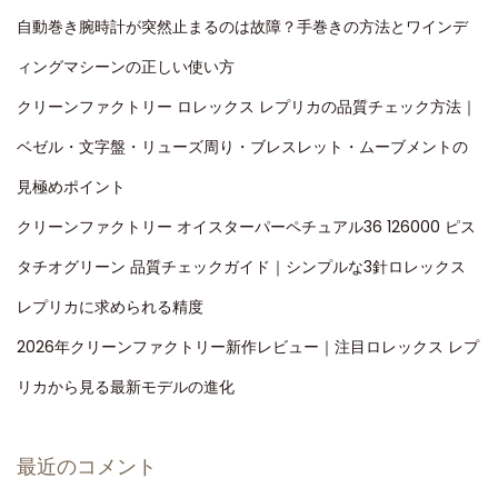
自動巻き腕時計が突然止まるのは故障？手巻きの方法とワインデ
セ
ラ
ィングマシーンの正しい使い方
ミ
クリーンファクトリー ロレックス レプリカの品質チェック方法｜
ッ
ベゼル・文字盤・リューズ周り・ブレスレット・ムーブメントの
ク
ベ
見極めポイント
ゼ
クリーンファクトリー オイスターパーペチュアル36 126000 ピス
ル
タチオグリーン 品質チェックガイド｜シンプルな3針ロレックス
レ
レプリカに求められる精度
ビ
ュ
2026年クリーンファクトリー新作レビュー｜注目ロレックス レプ
ー
リカから見る最新モデルの進化
最近のコメント