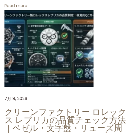
Read more
ブ
ル
ー
ダ
イ
ア
ル
ブ
ル
ー
セ
7月 8, 2026
ラ
ミ
クリーンファクトリー ロレック
ッ
ス レプリカの品質チェック方法
ク
｜ベゼル・文字盤・リューズ周
ベ