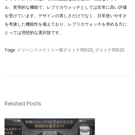
ル、実用的な機能で、レプリカウォッチとしては非常に高い評価
を受けています。デザインの美しさだけでなく、日常使いやすさ
を考慮した機能性を備えており、レプリカウォッチを求める方に
とっては理想的な選択肢です。
Tags
:
クリーンファクトリー製デイトナ116520
,
デイトナ116520
ク
リ
ー
ン
フ
ァ
Related Posts
ク
ト
リ
ー