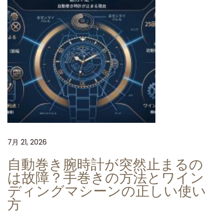
6
1
3
L
B
コ
ン
ビ
ゴ
ー
7月 21, 2026
ル
自動巻き腕時計が突然止まるの
ド
は故障？手巻きの方法とワイン
4
ディングマシーンの正しい使い
1
方
m
m