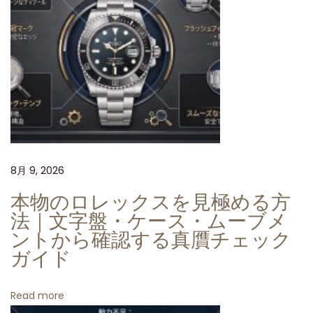
製
ロ
レ
ッ
ク
ス
サ
ブ
8月 9, 2026
マ
リ
本物のロレックスを見極める方
ー
法｜文字盤・ケース・ムーブメ
ナ
ントから確認する真贋チェック
ガイド
ー
1
2
Read more
6