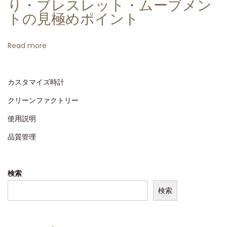
り・ブレスレット・ムーブメン
ゼ
トの見極めポイント
ル
–
Read more
レ
プ
カスタマイズ時計
リ
カ
クリーンファクトリー
の
使用説明
詳
品質管理
細
レ
ビ
検索
ュ
検索
ー
ク
リ