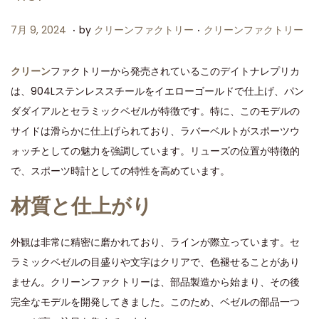
.
.
P
P
7
7月 9, 2024
by
クリーンファクトリー
クリーンファクトリー
o
o
月
s
s
9
クリーン
ファクトリーから発売されているこのデイトナレプリカ
t
t
,
は、904Lステンレススチールをイエローゴールドで仕上げ、パン
e
e
2
ダダイアルとセラミックベゼルが特徴です。特に、このモデルの
d
d
0
サイドは滑らかに仕上げられており、ラバーベルトがスポーツウ
o
i
2
ォッチとしての魅力を強調しています。リューズの位置が特徴的
n
n
4
で、スポーツ時計としての特性を高めています。
材質と仕上がり
外観は非常に精密に磨かれており、ラインが際立っています。セ
ラミックベゼルの目盛りや文字はクリアで、色褪せることがあり
ません。クリーンファクトリーは、部品製造から始まり、その後
完全なモデルを開発してきました。このため、ベゼルの部品一つ