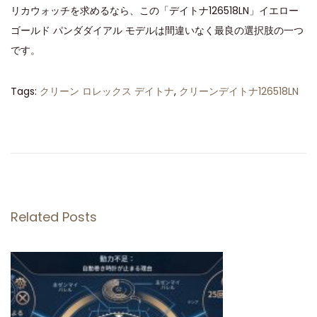
リカウォッチを求めるなら、この「デイトナ126518LN」イエロー
ゴールド パンダダイアル モデルは間違いなく最良の選択肢の一つ
です。
Tags
:
クリーン ロレックス デイトナ
,
クリーンデイトナ126518LN
ク
リ
ー
ン
フ
ァ
Related Posts
ク
ト
リ
ー
製