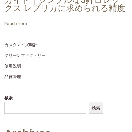
ガイド｜シンプルな3針ロレッ
ビ
クス レプリカに求められる精度
ュ
ー
Read more
ク
リ
カスタマイズ時計
ー
ン
クリーンファクトリー
フ
使用説明
ァ
品質管理
ク
ト
リ
検索
ー
検索
製
ロ
レ