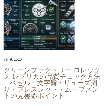
6
1
0
L
V
」
4
0
m
7月 8, 2026
m
クリーンファクトリー ロレック
グ
ス レプリカの品質チェック方法
リ
｜ベゼル・文字盤・リューズ周
ー
り・ブレスレット・ムーブメン
ン
トの見極めポイント
ダ
イ