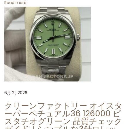
Read more
ア
ル
「
ハ
ル
ク
」
セ
ラ
ミ
ッ
6月 21, 2026
ク
ベ
クリーンファクトリー オイスタ
ゼ
ーパーペチュアル36 126000 ピ
ル
スタチオグリーン 品質チェック
レ