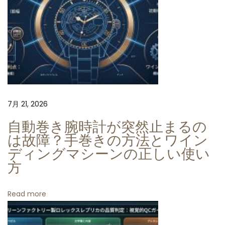
ロ
レ
ッ
ク
ス
「
サ
7月 21, 2026
ブ
マ
自動巻き腕時計が突然止まるの
リ
は故障？手巻きの方法とワイン
ー
ディングマシーンの正しい使い
方
ナ
ー
1
Read more
1
6