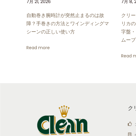
7月 21, 2026
7月 8, 
タ
ー
自動巻き腕時計が突然止まるのは故
クリー
1
障？手巻きの方法とワインディングマ
リカの
2
シーンの正しい使い方
字盤・
6
ムーブ
6
Read more
2
Read 
2
詳
細
レ
ビ
ュ
ク
ー
：
業