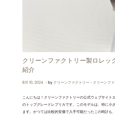
クリーンファクトリー製ロレックス
紹介
.
.
P
P
8
8月 10, 2024
by
クリーンファクトリー
クリーンファ
o
o
月
s
s
1
こんにちは！クリーンファクトリーの公式ウェブサイトエ
t
t
0
のトップグレードレプリカです。このモデルは、特に小
e
e
,
ます。かつては比較的安価で入手可能だったこの時計も