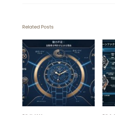
E
A
N
工
Related Posts
場
製
ロ
レ
ッ
ク
ス
ヨ
ッ
ト
マ
ス