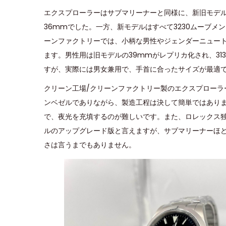
d
d
2
エクスプローラーはサブマリーナーと同様に、新旧モデル
o
i
0
36mmでした。一方、新モデルはすべて3230ムーブメ
n
n
2
ーンファクトリーでは、小柄な男性やジェンダーニュー
4
ます。男性用は旧モデルの39mmがレプリカ化され、31
すが、実際には男女兼用で、手首に合ったサイズが最適
クリーン工場/クリーンファクトリー製のエクスプローラー1
ンベゼルでありながら、製造工程は決して簡単ではあり
で、夜光を充填するのが難しいです。また、ロレックス
ルのアップグレード版と言えますが、サブマリーナーほ
さは言うまでもありません。