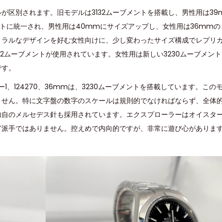
が区別されます。旧モデルは3132ムーブメントを搭載し、男性用は39
ントに統一され、男性用は40mmにサイズアップし、女性用は36mm
トラルなデザインを好む女性向けに、少し変わったサイズ構成でレプリ
32ムーブメントが使用されています。女性用は新しい3230ムーブメン
です。
、124270、36mmは、3230ムーブメントを搭載しています。この
ません。特に文字盤の数字のスケールは規則的でなければならず、全体
独自のメルセデス針も採用されています。エクスプローラーはオイスタ
ど派手ではありません。控えめで内向的ですが、非常に遊び心がありま