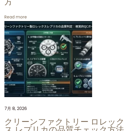
方
イ
ト
Read more
ナ
1
1
6
5
0
3
コ
ン
ビ
ゴ
7月 8, 2026
ー
クリーンファクトリー ロレック
ル
ス レプリカの品質チェック方法
ド