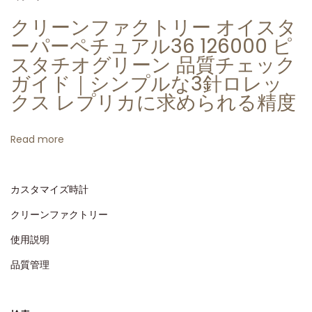
文
クリーンファクトリー オイスタ
字
ーパーペチュアル36 126000 ピ
盤
スタチオグリーン 品質チェック
–
ガイド｜シンプルな3針ロレッ
購
クス レプリカに求められる精度
入
す
Read more
る
価
カスタマイズ時計
値
は
クリーンファクトリー
あ
使用説明
り
品質管理
ま
す
か