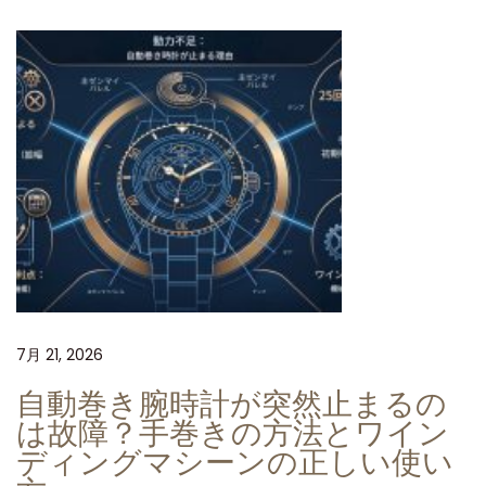
ー
ン
工
場
製
R
O
L
E
X
ロ
7月 21, 2026
レ
ッ
自動巻き腕時計が突然止まるの
ク
は故障？手巻きの方法とワイン
ス
ディングマシーンの正しい使い
デ