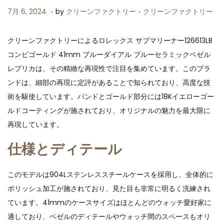
.
.
P
P
7
7月 6, 2024
by
クリーンファクトリー
クリーンファクトリー
o
o
月
s
s
6
クリーンファクトリーによるロレックス サブマリーナー126613LB
t
t
,
コンビゴールド 41mm ブルーダイアル ブルーセラミックベゼル
e
e
2
レプリカは、その精緻な再現性で注目を集めています。このブラ
d
d
0
ンドは、細部の再現に定評があることで知られており、高度な技
o
i
2
術を駆使しています。バンドとゴールド部分には18Kイエローゴー
n
n
4
ルドコーティングが施されており、オリジナルの魅力を最大限に
再現しています。
仕様とディテール
このモデルは904Lステンレススチールケースを採用し、全体的に
ポリッシュ加工が施されており、見た目も非常に明るく洗練され
ています。41mmのケースサイズはほとんどのウォッチ愛好家に
適しており、ベゼルのディテールやウォッチ間のスペースもオリ