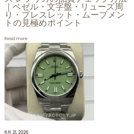
｜ベゼル・文字盤・リューズ周
ダ
り・ブレスレット・ムーブメン
イ
トの見極めポイント
ヤ
モ
Read more
ン
ド
イ
ン
デ
ッ
ク
ス
ブ
ラ
ッ
6月 21, 2026
ク