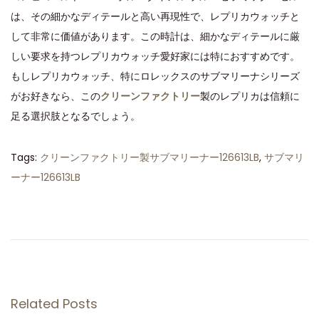
は、その細かなディテールと高い再現性で、レプリカウォッチと
して非常に価値があります。この時計は、細かなディテールに厳
しい要求を持つレプリカウォッチ愛好家には特におすすめです。
もしレプリカウォッチ、特にロレックスのサブマリーナシリーズ
がお好きなら、この
クリーンファクトリー
製のレプリカは信頼に
足る選択肢となるでしょう。
Tags
:
クリーンファクトリー製サブマリーナー126613LB
,
サブマリ
ーナー126613LB
C
L
E
A
N
ク
Related Posts
リ