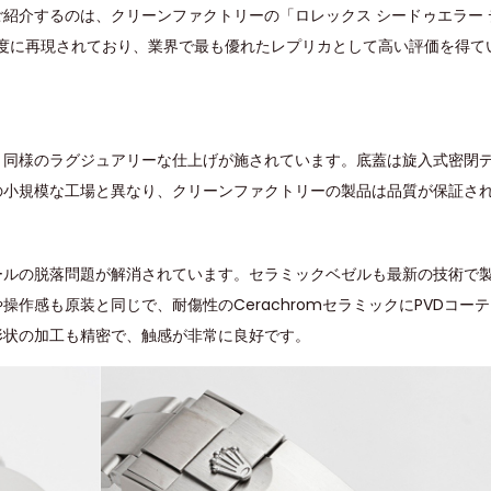
紹介するのは、クリーンファクトリーの「ロレックス シードゥエラー 
高精度に再現されており、業界で最も優れたレプリカとして高い評価を得て
原装と同様のラグジュアリーな仕上げが施されています。底蓋は旋入式密閉
の小規模な工場と異なり、クリーンファクトリーの製品は品質が保証さ
ールの脱落問題が解消されています。セラミックベゼルも最新の技術で
作感も原装と同じで、耐傷性のCerachromセラミックにPVDコー
形状の加工も精密で、触感が非常に良好です。