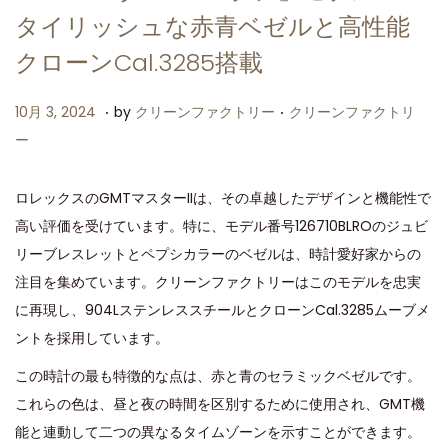
タイリッシュな赤青ベゼルと高性能
クローンCal.3285搭載
.
.
P
P
1
10月 3, 2024
by
クリーンファクトリー
クリーンファクトリ
o
o
0
ー
s
s
月
t
t
3
ロレックスのGMTマスターIIは、その卓越したデザインと機能性で
e
e
,
高い評価を受けています。特に、モデル番号126710BLROのジュビ
d
d
2
リーブレスレットとペプシカラーのベゼルは、時計愛好家からの
o
i
0
注目を集めています。クリーンファクトリーはこのモデルを忠実
n
n
2
に再現し、904LステンレススチールとクローンCal.3285ムーブメ
4
ントを採用しています。
この時計の最も特徴的な点は、赤と青のセラミックベゼルです。
これらの色は、昼と夜の時間を区別するために使用され、GMT機
能と連動して二つの異なるタイムゾーンを示すことができます。