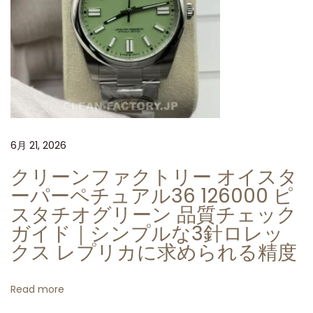
複
製
の
詳
細
な
解
6月 21, 2026
析
ク
クリーンファクトリー オイスタ
リ
ーパーペチュアル36 126000 ピ
ー
スタチオグリーン 品質チェック
ン
ガイド｜シンプルな3針ロレッ
工
クス レプリカに求められる精度
場
製
Read more
ロ