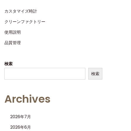
レ
カスタマイズ時計
ッ
ク
クリーンファクトリー
ス
使用説明
サ
品質管理
ー
ド
ジ
検索
ェ
検索
ネ
レ
ー
Archives
シ
ョ
2026年7月
ン
グ
2026年6月