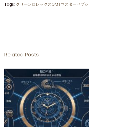
Tags
:
クリーンロレックスGMTマスターペプシ
C
l
e
a
n
工
Related Posts
場
が
制
作
す
る
ロ
レ
ッ