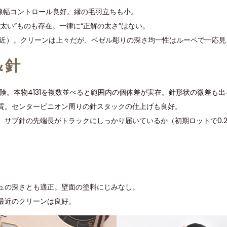
の線幅コントロール良好。縁の毛羽立ちも小。
太い”ものも存在。一律に“正解の太さ”はない。
間（1〜2時付近）。クリーンは上々だが、ベゼル彫りの深さ均一性はルーペで一応
＆針
険。本物4131を複数並べると範囲内の個体差が実在。針形状の微差も出
質。センターピニオン周りの針スタックの仕上げも良好。
サブ針の先端長がトラックにしっかり届いているか（初期ロットで0.2〜
ュの深さとも適正。壁面の塗料にじみなし。
最近のクリーンは良好。