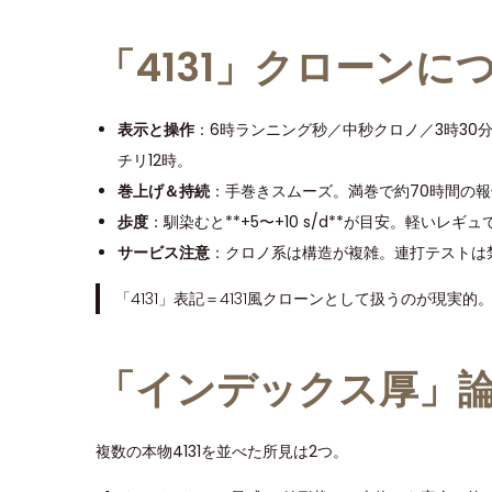
「4131」クローン
表示と操作
：6時ランニング秒／中秒クロノ／3時30
チリ12時。
巻上げ＆持続
：手巻きスムーズ。満巻で約70時間の
歩度
：馴染むと**+5〜+10 s/d**が目安。軽いレ
サービス注意
：クロノ系は構造が複雑。連打テストは
「4131」表記＝4131風クローンとして扱うのが現
「インデックス厚」
複数の本物4131を並べた所見は2つ。