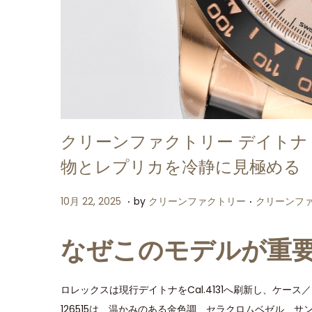
クリーンファクトリー デイトナ 12
物とレプリカを冷静に見極める
.
.
P
P
1
10月 22, 2025
by
クリーンファクトリー
クリーンフ
o
o
0
s
s
月
なぜこのモデルが重
t
t
2
e
e
2
ロレックスは現行デイトナをCal.4131へ刷新し、ケ
d
d
,
126515は、温かみのある金色調、セラクロムベゼル、サン