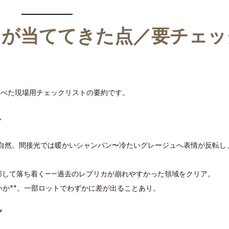
ンが当ててきた点／要チェッ
比べた現場用チェックリストの要約です。
ト
自然。間接光では暖かいシャンパン〜冷たいグレージュへ表情が反転し
彩して落ち着く——過去のレプリカが崩れやすかった領域をクリア。
いか**。一部ロットでわずかに差が出ることあり。
ィ