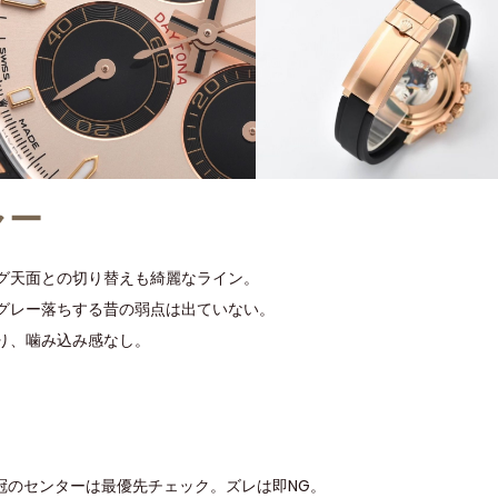
ャー
グ天面との切り替えも綺麗なライン。
グレー落ちする昔の弱点は出ていない。
り、噛み込み感なし。
冠のセンターは最優先チェック。ズレは即NG。