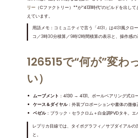
o
i
2
リー
（Cファクトリー）**が“4131時代”のビルドを
n
n
0
えています。
2
用語メモ：コミュニティで言う「4131」は4131風クロ
5
コ／3時30分積算／9時12時間積算の表示と、操作感
126515で“何が”
い）
ムーブメント
：4130 → 4131。ボールベアリン
ケース＆ダイヤル
：外装プロポーションや書体の微修
ベゼル
：ブラック・セラクロム＋白金調PVDタキ。
レプリカ目線では、タイポグラフィ／サブダイアルの深
と。