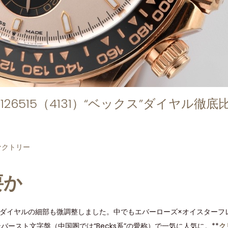
6515（4131）“ベックス”ダイヤル徹底比
ァクトリー
要か
ース／ダイヤルの細部も微調整しました。中でもエバーローズ×オイスターフ
バースト文字盤（中国圏では“Becks系”の愛称）で一気に人気に。**
ク