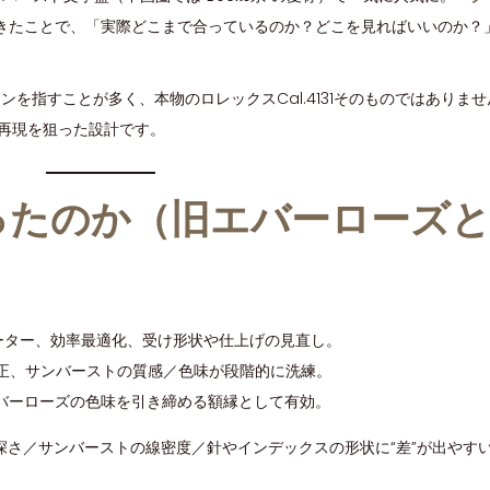
出してきたことで、「実際どこまで合っているのか？どこを見ればいいのか
ーンを指すことが多く、本物のロレックスCal.4131そのものではありま
の再現を狙った設計です。
変わったのか（旧エバーローズ
グ式ローター、効率最適化、受け形状や仕上げの見直し。
正、サンバーストの質感／色味が段階的に洗練。
エバーローズの色味を引き締める額縁として有効。
さ／サンバーストの線密度／針やインデックスの形状に“差”が出やす