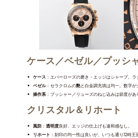
ケース／ベゼル／プッシ
ケース
：エバーローズの磨き・エッジはシャープ。ラ
ベゼル
：セラクロムの
艶
と白金調充填は均一。数字が
操作系
：プッシャー／リューズのねじ込みは節度があ
クリスタル＆リホート
風防
：
透明度
良好、エッジの仕上げも違和感なし。
リホート
：刻印の均一性は良いが、いつも通り12時王