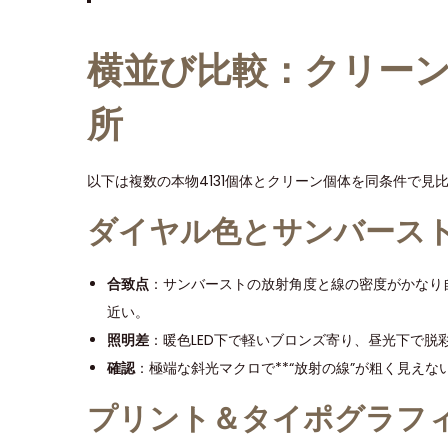
横並び比較：クリー
所
以下は複数の本物4131個体とクリーン個体を同条件で見
ダイヤル色とサンバース
合致点
：サンバーストの放射角度と線の密度がかなり
近い。
照明差
：暖色LED下で軽いブロンズ寄り、昼光下で脱
確認
：極端な斜光マクロで**“放射の線”が粗く見えな
プリント＆タイポグラフ