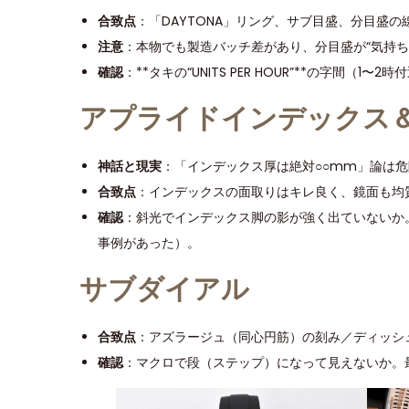
合致点
：「DAYTONA」リング、サブ目盛、分目盛
注意
：本物でも製造バッチ差があり、分目盛が“気持ち
確認
：**タキの“UNITS PER HOUR”**の字
アプライドインデックス
神話と現実
：「インデックス厚は絶対○○mm」論は危
合致点
：インデックスの面取りはキレ良く、鏡面も均
確認
：斜光でインデックス脚の影が強く出ていないか。
事例があった）。
サブダイアル
合致点
：アズラージュ（同心円筋）の刻み／ディッシ
確認
：マクロで段（ステップ）になって見えないか。