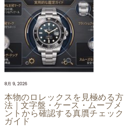
ジ
ャ
ス
ト
4
1
m
m
ジ
ュ
8月 9, 2026
ビ
リ
本物のロレックスを見極める方
ー
法｜文字盤・ケース・ムーブメ
ブ
ントから確認する真贋チェック
ガイド
ル
ー