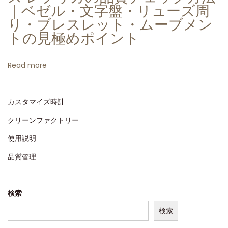
の
｜ベゼル・文字盤・リューズ周
融
り・ブレスレット・ムーブメン
合
トの見極めポイント
：
C
Read more
L
e
カスタマイズ時計
a
n
クリーンファクトリー
工
使用説明
場
品質管理
製
ロ
レ
検索
ッ
検索
ク