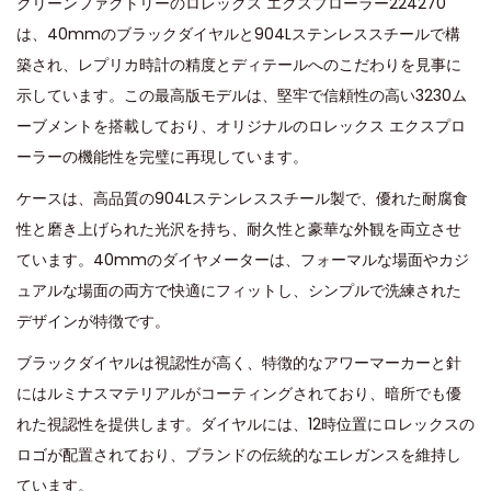
クリーンファクトリーのロレックス エクスプローラー224270
e
e
9
は、40mmのブラックダイヤルと904Lステンレススチールで構
d
d
,
築され、レプリカ時計の精度とディテールへのこだわりを見事に
o
i
2
示しています。この最高版モデルは、堅牢で信頼性の高い3230ム
n
n
0
ーブメントを搭載しており、オリジナルのロレックス エクスプロ
2
ーラーの機能性を完璧に再現しています。
4
ケースは、高品質の904Lステンレススチール製で、優れた耐腐食
性と磨き上げられた光沢を持ち、耐久性と豪華な外観を両立させ
ています。40mmのダイヤメーターは、フォーマルな場面やカジ
ュアルな場面の両方で快適にフィットし、シンプルで洗練された
デザインが特徴です。
ブラックダイヤルは視認性が高く、特徴的なアワーマーカーと針
にはルミナスマテリアルがコーティングされており、暗所でも優
れた視認性を提供します。ダイヤルには、12時位置にロレックスの
ロゴが配置されており、ブランドの伝統的なエレガンスを維持し
ています。