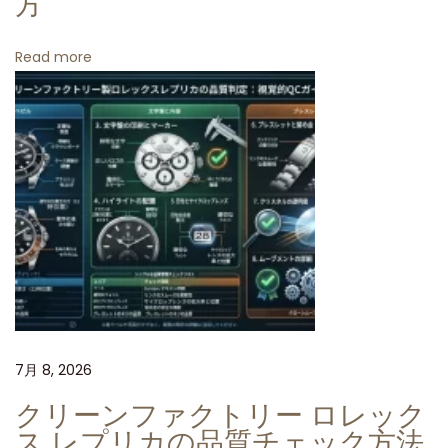
方
精
緻
Read more
な
レ
プ
リ
カ
技
術
高
精
度
と
7月 8, 2026
美
し
クリーンファクトリー ロレック
さ
ス レプリカの品質チェック方法