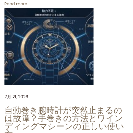
ダ
Read more
イ
ヤ
ル
：
ク
リ
ー
ン
フ
ァ
ク
7月 21, 2026
ト
自動巻き腕時計が突然止まるの
リ
は故障？手巻きの方法とワイン
ー
ディングマシーンの正しい使い
の