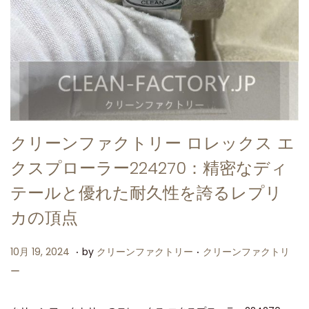
クリーンファクトリー ロレックス エ
クスプローラー224270：精密なディ
テールと優れた耐久性を誇るレプリ
カの頂点
.
.
P
P
1
10月 19, 2024
by
クリーンファクトリー
クリーンファクトリ
o
o
0
ー
s
s
月
t
t
1