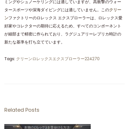
ミングやシュノーケリングには適していますが、高衝撃のウォー
タースポーツや深海ダイビングには適していません。この
クリー
ン
ファクトリーのロレックス エクスプローラーは、ロレックス愛
好家やコレクターの期待に応えるため、すべてのコンポーネント
が細部まで精密に作られており、ラグジュアリーレプリカ時計の
新たな基準を打ち立てています。
Tags
:
クリーンロレックスエクスプローラー224270
ロ
レ
ッ
ク
ス
デ
Related Posts
イ
ト