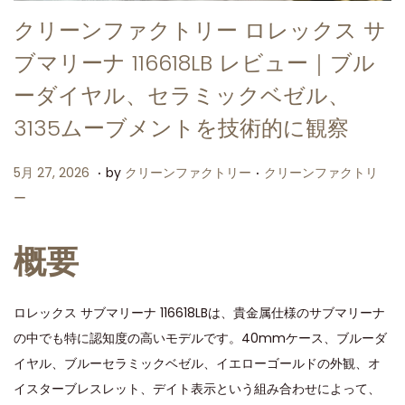
クリーンファクトリー ロレックス サ
ブマリーナ 116618LB レビュー｜ブル
ーダイヤル、セラミックベゼル、
3135ムーブメントを技術的に観察
.
.
P
P
5
5月 27, 2026
by
クリーンファクトリー
クリーンファクトリ
o
o
月
ー
s
s
2
t
t
7
概要
e
e
,
d
d
2
ロレックス サブマリーナ 116618LBは、貴金属仕様のサブマリーナ
o
i
0
の中でも特に認知度の高いモデルです。40mmケース、ブルーダ
n
n
2
イヤル、ブルーセラミックベゼル、イエローゴールドの外観、オ
6
イスターブレスレット、デイト表示という組み合わせによって、