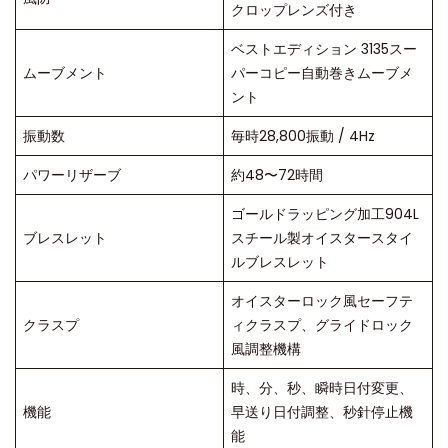
クロップレンズ付き
ベストエディション 3135スー
ムーブメント
パーコピー自動巻きムーブメ
ント
振動数
毎時28,800振動 / 4Hz
パワーリザーブ
約48〜72時間
ゴールドラッピング加工904L
ブレスレット
スチール製オイスタースタイ
ルブレスレット
オイスターロック風セーフテ
クラスプ
ィクラスプ、グライドロック
風調整機構
時、分、秒、瞬時日付変更、
機能
早送り日付調整、秒針停止機
能