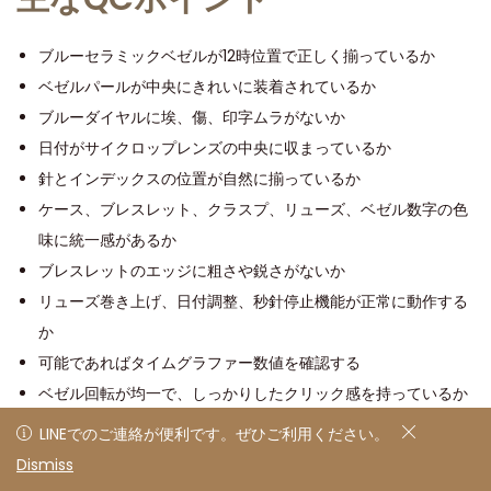
ブルーセラミックベゼルが12時位置で正しく揃っているか
ベゼルパールが中央にきれいに装着されているか
ブルーダイヤルに埃、傷、印字ムラがないか
日付がサイクロップレンズの中央に収まっているか
針とインデックスの位置が自然に揃っているか
ケース、ブレスレット、クラスプ、リューズ、ベゼル数字の色
味に統一感があるか
ブレスレットのエッジに粗さや鋭さがないか
リューズ巻き上げ、日付調整、秒針停止機能が正常に動作する
か
可能であればタイムグラファー数値を確認する
ベゼル回転が均一で、しっかりしたクリック感を持っているか
LINEでのご連絡が便利です。ぜひご利用ください。
これらは、このモデルに特別な弱点があるという意味ではありま
LINEでのご連絡が便利です。ぜひご利用ください。
Dismiss
非表示
せん。視覚的に情報量の多いモデルだからこそ、実用的な検品ポ