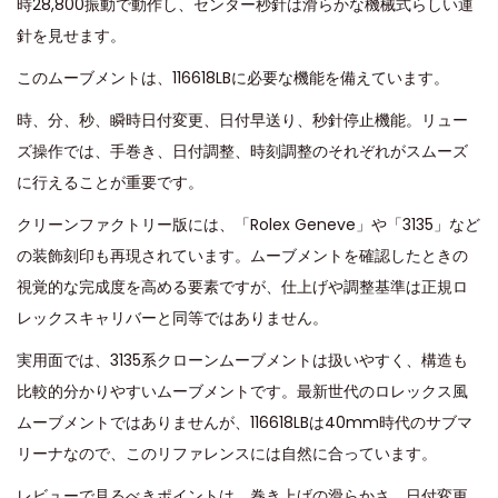
時28,800振動で動作し、センター秒針は滑らかな機械式らしい運
針を見せます。
このムーブメントは、116618LBに必要な機能を備えています。
時、分、秒、瞬時日付変更、日付早送り、秒針停止機能。リュー
ズ操作では、手巻き、日付調整、時刻調整のそれぞれがスムーズ
に行えることが重要です。
クリーンファクトリー版には、「Rolex Geneve」や「3135」など
の装飾刻印も再現されています。ムーブメントを確認したときの
視覚的な完成度を高める要素ですが、仕上げや調整基準は正規ロ
レックスキャリバーと同等ではありません。
実用面では、3135系クローンムーブメントは扱いやすく、構造も
比較的分かりやすいムーブメントです。最新世代のロレックス風
ムーブメントではありませんが、116618LBは40mm時代のサブマ
リーナなので、このリファレンスには自然に合っています。
レビューで見るべきポイントは、巻き上げの滑らかさ、日付変更