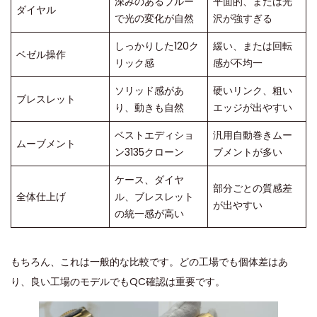
深みのあるブルー
平面的、または光
ダイヤル
で光の変化が自然
沢が強すぎる
しっかりした120ク
緩い、または回転
ベゼル操作
リック感
感が不均一
ソリッド感があ
硬いリンク、粗い
ブレスレット
り、動きも自然
エッジが出やすい
ベストエディショ
汎用自動巻きムー
ムーブメント
ン3135クローン
ブメントが多い
ケース、ダイヤ
部分ごとの質感差
全体仕上げ
ル、ブレスレット
が出やすい
の統一感が高い
もちろん、これは一般的な比較です。どの工場でも個体差はあ
り、良い工場のモデルでもQC確認は重要です。