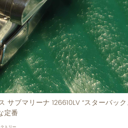
ブマリーナ 126610LV “スターバック
な定番
ァクトリー