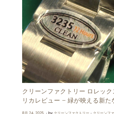
クリーンファクトリー ロレックス サ
リカレビュー – 緑が映える新た
.
.
P
P
8
8月 24, 2025
by
クリーンファクトリー
クリーンフ