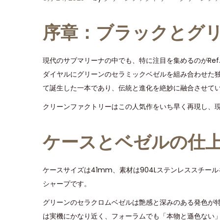
o
o
月
s
s
2
序章：ブラックとグ
t
t
4
e
e
,
現代のサブマリーナの中でも、特に注目を集めるのがRef.
d
d
2
ダイヤルにグリーンのセラミックベゼルを組み合わせた独
o
i
0
て誕生した一本であり、伝統と進化を絶妙に融合させて
n
n
2
クリーンファクトリーはこの人気作をいち早く再現し、
5
ケースとベゼルの仕
ケースサイズは41mm、素材は904Lステンレススチ
シャープです。
グリーンのセラクロムベゼルは艶感と深みのある発色が特
は実機にかなり近く、フォーラムでも「本物と遜色ない