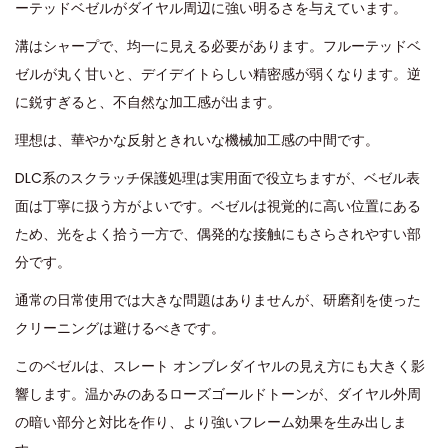
ーテッドベゼルがダイヤル周辺に強い明るさを与えています。
溝はシャープで、均一に見える必要があります。フルーテッドベ
ゼルが丸く甘いと、デイデイトらしい精密感が弱くなります。逆
に鋭すぎると、不自然な加工感が出ます。
理想は、華やかな反射ときれいな機械加工感の中間です。
DLC系のスクラッチ保護処理は実用面で役立ちますが、ベゼル表
面は丁寧に扱う方がよいです。ベゼルは視覚的に高い位置にある
ため、光をよく拾う一方で、偶発的な接触にもさらされやすい部
分です。
通常の日常使用では大きな問題はありませんが、研磨剤を使った
クリーニングは避けるべきです。
このベゼルは、スレート オンブレダイヤルの見え方にも大きく影
響します。温かみのあるローズゴールドトーンが、ダイヤル外周
の暗い部分と対比を作り、より強いフレーム効果を生み出しま