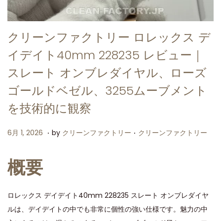
クリーンファクトリー ロレックス デ
イデイト40mm 228235 レビュー｜
スレート オンブレダイヤル、ローズ
ゴールドベゼル、3255ムーブメント
を技術的に観察
.
.
P
P
6
6月 1, 2026
by
クリーンファクトリー
クリーンファクトリー
o
o
月
s
s
1
概要
t
t
,
e
e
2
ロレックス デイデイト40mm 228235 スレート オンブレダイヤ
d
d
0
ルは、デイデイトの中でも非常に個性の強い仕様です。魅力の中
o
i
2