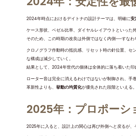
2024年：安定性を
2024年時点におけるデイトナの設計テーマは、明確に
安
ケース形状、ベゼル比率、ダイヤルレイアウトといった
そのため、この時期の改良は外側ではなく内側──すなわ
クロノグラフ作動時の抵抗感、リセット時の針位置、セ
な構成は減少していく。
結果として、2024年世代の個体は全体的に落ち着いた印
ローター音は完全に消えるわけではないが制御され、手
革新性よりも、
挙動の均質化
が優先された段階といえる
2025年：プロポー
2025年に入ると、設計上の関心は再び外側へと戻るが