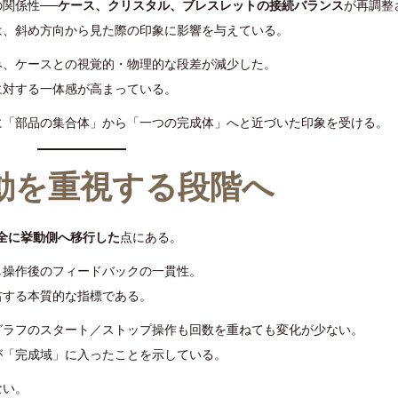
関係性──
ケース、クリスタル、ブレスレットの接続バランス
が再調整
は、斜め方向から見た際の印象に影響を与えている。
み、ケースとの視覚的・物理的な段差が減少した。
に対する一体感が高まっている。
に「部品の集合体」から「一つの完成体」へと近づいた印象を受ける。
挙動を重視する段階へ
全に挙動側へ移行した
点にある。
し操作後のフィードバックの一貫性。
右する本質的な指標である。
グラフのスタート／ストップ操作も回数を重ねても変化が少ない。
が「完成域」に入ったことを示している。
ない。