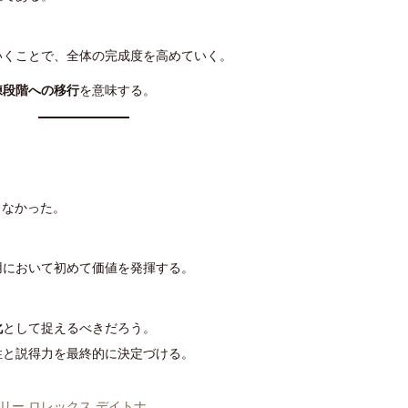
いくことで、全体の完成度を高めていく。
練段階への移行
を意味する。
らなかった。
用において初めて価値を発揮する。
化
として捉えるべきだろう。
性と説得力を最終的に決定づける。
リー ロレックス デイトナ