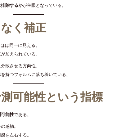
に排除するか
が主眼となっている。
はなく補正
とほぼ同一に見える。
正が加えられている。
に分散させる方向性。
感を持つフォルムに落ち着いている。
予測可能性という指標
測可能性
である。
時の感触。
用感を左右する。