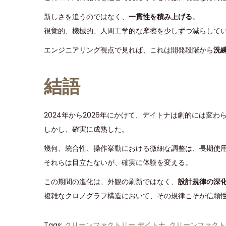
新しさを追うのではなく、
一貫性を積み上げる
。
視覚的、機械的、人間工学的な摩擦を少しずつ減らして
エンジニアリング視点で見れば、これは開発段階から
洗
結語
2024年から2026年にかけて、デイトナは劇的には変わ
しかし、確実に成熟した。
幾何、統合性、操作挙動における微細な調整は、長期使
それらは目立たないが、確実に体験を変える。
この期間の進化は、外観の刷新ではなく、
設計規律の深
複雑なクロノグラフ構造において、その規律こそが信頼
Tags
:
クリーンファクトリー デイトナ
,
クリーンファクト