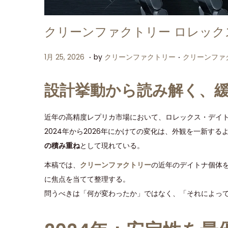
クリーンファクトリー ロレックス 
.
.
P
P
1
1月 25, 2026
by
クリーンファクトリー
クリーンファ
o
o
月
s
s
2
設計挙動から読み解く、
t
t
5
e
e
,
近年の高精度レプリカ市場において、ロレックス・デイ
d
d
2
2024年から2026年にかけての変化は、外観を一新す
o
i
0
の積み重ね
として現れている。
n
n
2
本稿では、
クリーンファクトリー
の近年のデイトナ個体
6
に焦点を当てて整理する。
問うべきは「何が変わったか」ではなく、「それによっ