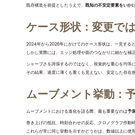
既存構造を前提としたうえで、
既知の不安定要素をいか
ケース形状：変更で
2024年から2026年にかけてのケース形状は、一見する
しかし実際には、エッジ処理や面のつながりに細かな補
シャープさを誇張するのではなく、視覚的な重心を均等
その結果、過度に薄くも重くも見えない、安定した存在
ムーブメント挙動：
ムーブメントにおける進化を語る際、最も重要なのは
予
巻き上げの抵抗、時刻合わせの反応、クロノグラフ作動
これらが常に同じ挙動を示すかどうかは、数値以上に使