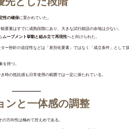
最優先とした段階
定性の確保
に置かれていた。
外観要素はすでに成熟段階にあり、大きな試行錯誤の余地は少ない。
ち
ムーブメント挙動と組み立て再現性
へと向けられた。
ンター秒針の追従性などは「差別化要素」ではなく「成立条件」として
象を持つ。
巻き時の抵抗感も日常使用の範囲では一定に保たれている。
。
ションと一体感の調整
、その方向性は極めて控えめである。