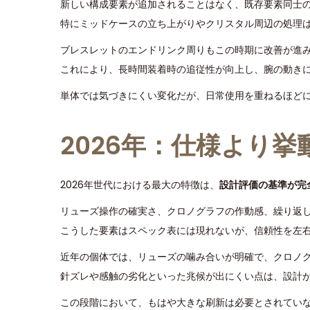
新しい構成要素が追加されることはなく、既存要素同士の
特にミッドケースの立ち上がりやクリスタル周辺の処理
ブレスレットのエンドリンク周りもこの時期に改善が進
これにより、長時間装着時の追従性が向上し、腕の動き
単体では気づきにくい変化だが、日常使用を重ねるほど
2026年：仕様より
2026年世代における最大の特徴は、
設計評価の基準が完
リューズ操作の確実さ、クロノグラフの作動感、繰り返
こうした要素はスペック表には現れないが、信頼性を左
近年の個体では、リューズの噛み合いが明確で、クロノ
針ズレや感触の劣化といった兆候が出にくい点は、設計
この段階において、もはや大きな刷新は必要とされてい