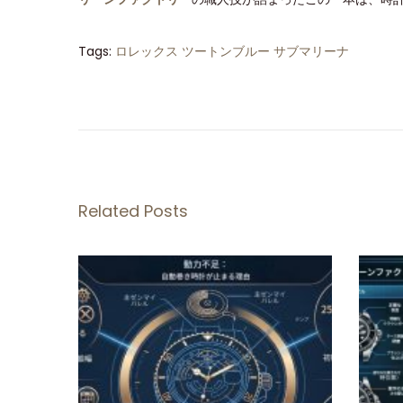
Tags
:
ロレックス ツートンブルー サブマリーナ
ク
リ
ー
ン
フ
ァ
Related Posts
ク
ト
リ
ー
ロ
レ
ッ