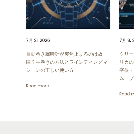
ク
ス
レ
デ
ィ
7月 21, 2026
7月 8, 
デ
イ
自動巻き腕時計が突然止まるのは故
クリー
ト
障？手巻きの方法とワインディングマ
リカの
ジ
シーンの正しい使い方
字盤・
ャ
ムーブ
ス
Read more
ト
Read 
2
7
8
2