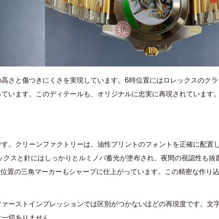
の高さと傷つきにくさを実現しています。6時位置にはロレックスのクラ
っています。このディテールも、オリジナルに忠実に再現されています
です。クリーンファクトリーは、油性プリントのフォントを正確に配置
ックスと針にはしっかりとルミノバ蓄光が塗布され、夜間の視認性も抜
時位置の三角マーカーもシャープに仕上がっています。この精密な作り
ファーストインプレッションでは区別がつかないほどの再現度です。文
は一切ありません。