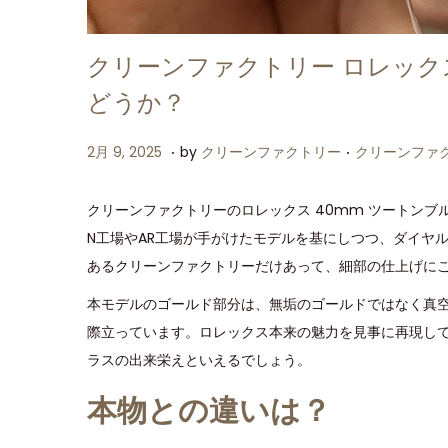
クリーンファクトリー ロレックス
どうか？
.
.
P
P
2
2月 9, 2025
by
クリーンファクトリー
クリーンファ
o
o
月
s
s
9
クリーンファクトリーのロレックス 40mm ツートン
t
t
,
N工場やAR工場が手がけたモデルを基にしつつ、ダイヤ
e
e
2
あるクリーンファクトリーだけあって、細部の仕上げに
d
d
0
本モデルのゴールド部分は、無垢のゴールドではなく真
o
i
2
際立っています。ロレックス本来の魅力を見事に再現し
n
n
5
ラスの出来栄えといえるでしょう。
本物との違いは？