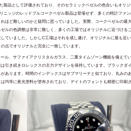
れた製品として評価されており、そのセラミックベゼルの色合いもオリジ
グリニッジのレッドブルコークベゼル製品は登場せず、多くの時計ファン
これほど難しいのかと疑問に思っていました。実際、コークベゼルの最
ベゼルの色調整は非常に難しく、多くの工場ではオリジナルに近づける
敗していました。しかしC工場はそれを成し遂げ、オリジナルに最も近
この点でオリジナルと完全に一致しています。
スチール、サファイアクリスタルガラス、二重タイムゾーン機能を備えてい
観は引き続きロレックスの主力デザインを保持しています。ブラックダ
みがあります。時間のインデックスはサブマリーナと似ており、丸みの
には均等に夜光塗料が塗布されており、デイトのフォントも精密に印刷