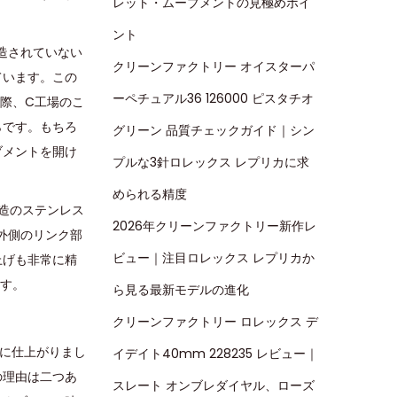
レット・ムーブメントの見極めポイ
ント
造されていない
クリーンファクトリー オイスターパ
ています。この
ーペチュアル36 126000 ピスタチオ
実際、C工場のこ
らです。もちろ
グリーン 品質チェックガイド｜シン
ブメントを開け
プルな3針ロレックス レプリカに求
められる精度
造のステンレス
2026年クリーンファクトリー新作レ
外側のリンク部
ビュー｜注目ロレックス レプリカか
上げも非常に精
ます。
ら見る最新モデルの進化
クリーンファクトリー ロレックス デ
のに仕上がりまし
イデイト40mm 228235 レビュー｜
の理由は二つあ
スレート オンブレダイヤル、ローズ