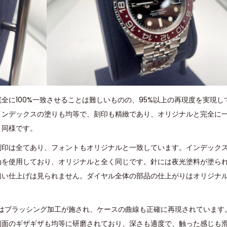
全に100%一致させることは難しいものの、95%以上の再現度を実現し
インデックスの塗りも均等で、刻印も精緻であり、オリジナルと完全に
と同様です。
刻印は全てあり、フォントもオリジナルと一致しています。インデック
軸を使用しており、オリジナルと全く同じです。針には夜光塗料が塗ら
粗い仕上げは見られません。ダイヤル全体の部品の仕上がりはオリジナ
面はブラッシング加工が施され、ケースの曲線も正確に再現されています
側面のギザギザも均等に研磨されており、深さも適度で、触った感じも