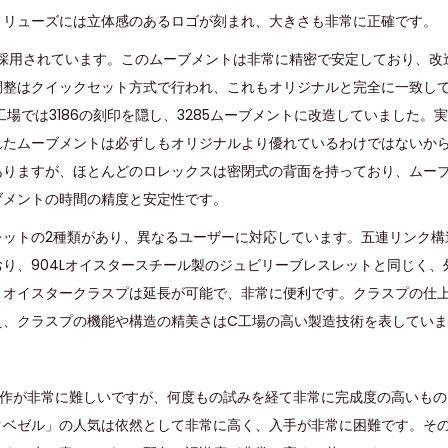
、リューズには立体感のあるロゴが刻まれ、大きさも非常に正確です。
が採用されています。このムーブメントは非常に精密で安定しており、改
調整はクイックセット方式で行われ、これもオリジナルと完全に一致し
場では3186の刻印を隠し、3285ムーブメントに改造していました。
れたムーブメントは必ずしもオリジナルより優れているわけではないか
ありますが、ほとんどのロレックスは密閉式の背面を持っており、ムー
ブメントの時間の精度と安定性です。
レットの2種類があり、異なるユーザーに対応しています。五連リンク構
り、904Lオイスタースチール製のジュビリーブレスレットと同じく、
。オイスタークラスプは延長が可能で、非常に便利です。クラスプの仕
え、クラスプの機能や構造の精美さはC工場の高い製造技術を表してい
は製作が非常に難しいですが、何度もの試みを経て非常に完成度の高いも
クベゼル」の人気は依然として非常に高く、入手が非常に困難です。そ