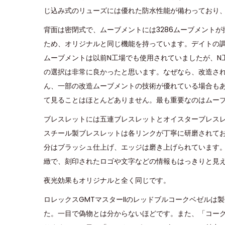
じ込み式のリューズには優れた防水性能が備わっており
背面は密閉式で、ムーブメントには3286ムーブメント
ため、オリジナルと同じ機能を持っています。デイトの
ムーブメントは以前N工場でも使用されていましたが、N工
の選択は非常に良かったと思います。なぜなら、改造さ
ん、一部の改造ムーブメントの技術が優れている場合も
て見ることはほとんどありません。最も重要なのはムー
ブレスレットには五連ブレスレットとオイスターブレス
スチール製ブレスレットは各リンクが丁寧に研磨されてお
分はブラッシュ仕上げ、エッジは磨き上げられています
緻で、刻印されたロゴや文字などの情報もはっきりと見
夜光効果もオリジナルと全く同じです。
ロレックスGMTマスターIIのレッドブルコークベゼル
た。一目で偽物とは分からないほどです。また、「コー