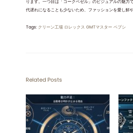
ります。一つ目は「コークベゼル」のビジュアルの魅力
代遅れになることも少ないため、ファッションを愛し鮮
Tags
:
クリーン工場 ロレックス GMTマスター ペプシ
ク
リ
ー
ン
フ
ァ
Related Posts
ク
ト
リ
ー
ロ
レ