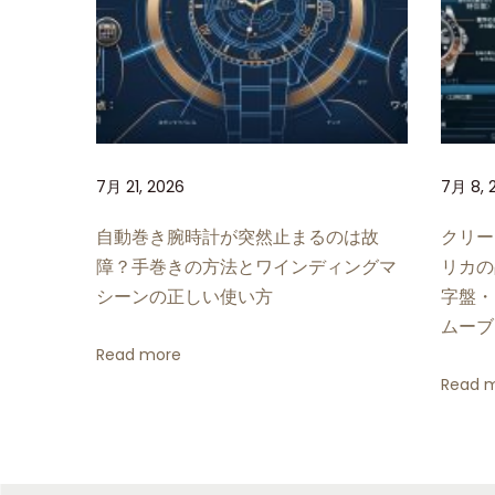
ッ
ク
ス
シ
ン
グ
7月 21, 2026
7月 8, 
ル
レ
自動巻き腕時計が突然止まるのは故
クリー
ッ
障？手巻きの方法とワインディングマ
リカの
ド
シーンの正しい使い方
字盤・
シ
ムーブ
ー
Read more
ド
Read 
ゥ
エ
ラ