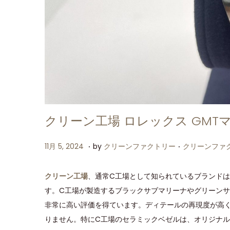
クリーン工場 ロレックス GMTマ
.
.
P
P
1
11月 5, 2024
by
クリーンファクトリー
クリーンファ
o
o
1
s
s
月
クリーン工場
、通常C工場として知られているブランド
t
t
1
す。C工場が製造するブラックサブマリーナやグリーン
e
e
1
非常に高い評価を得ています。ディテールの再現度が高
d
d
,
りません。特にC工場のセラミックベゼルは、オリジナ