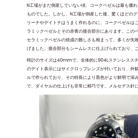
o
i
2
N工場がまだ倒産していない頃、コークベゼルは最も優
n
n
0
ものでした。しかし、N工場が倒産した後、驚くほどの
2
リーナやデイトナはうまく作れるのに、コークベゼルは
4
ラミックベゼルとその赤青の接合部分にあります。この
セラミックベゼルの焼成の難しさも相まって、多くが失
げました。接合部分もシームレスに仕上げられており、
時計のサイズは40mmで、全体的に904Lステンレス
のデイト表示にはサイクロップレンズが付いており、外
ルで作られており、その特長により黒色がより鮮明で深
で、ダイヤルの仕上げも非常に精巧です。メルセデス針