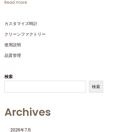
Read more
た
な
発
カスタマイズ時計
表
クリーンファクトリー
：
デ
使用説明
イ
品質管理
ト
ナ
検索
ル
マ
検索
ン
1
Archives
0
0
周
2026年7月