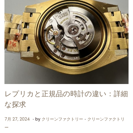
レプリカと正規品の時計の違い：詳細
な探求
.
.
P
P
7
7月 27, 2024
by
クリーンファクトリー
クリーンファクトリ
o
o
月
ー