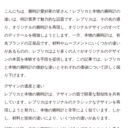
s
s
2
t
t
7
こんにちは、腕時計愛好家の皆さん！レプリカと本物の腕時計の
e
e
,
違いは、時計業界で魅力的な話題です。レプリカは、その名の通
d
d
2
り、オリジナルの腕時計を再現し、オリジナルデザインのすべて
o
i
0
のディテールを模倣しようとします。一方、本物の腕時計は、有
n
n
2
名ブランドの正規品です。材料やムーブメントにいくつかの違い
4
があるものの、レプリカはより多くの人々がオリジナルのデザイ
ンの本質を体験する手段を提供します。この記事では、レプリカ
と本物の腕時計の微妙な違いとそれぞれの価値について詳しく掘
り下げます。
デザインの遺産と違い
レプリカと本物の腕時計は、デザインの面で顕著な類似性を共有
しています。レプリカはオリジナルのクラシックなデザインを再
現しようと努力し、本物の腕時計と非常によく似ています。しか
し、材料と技術の違いにより、いくつかの違いがあります。