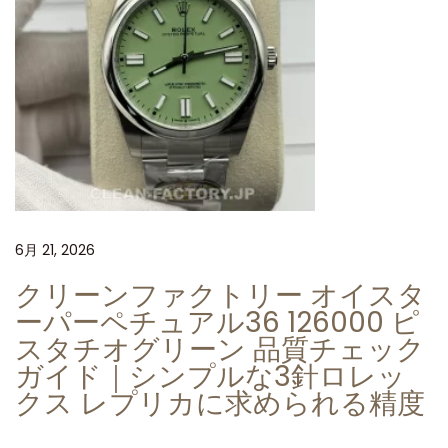
魅
力
ク
リ
ー
ン
フ
ァ
ク
6月 21, 2026
ト
クリーンファクトリー オイスタ
リ
ーパーペチュアル36 126000 ピ
ー
スタチオグリーン 品質チェック
か
ガイド｜シンプルな3針ロレッ
ら
クス レプリカに求められる精度
の
新