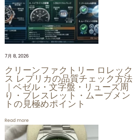
チ
ー
ル
/
ブ
ラ
ッ
7月 8, 2026
ク
クリーンファクトリー ロレック
ダ
ス レプリカの品質チェック方法
イ
｜ベゼル・文字盤・リューズ周
ヤ
り・ブレスレット・ムーブメン
ル
トの見極めポイント
の
精
Read more
密
な