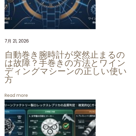
ロ
レ
ッ
ク
ス
7月 21, 2026
デ
自動巻き腕時計が突然止まるの
イ
は故障？手巻きの方法とワイン
ト
ディングマシーンの正しい使い
ナ
方
1
1
Read more
6
5
0
9
ス