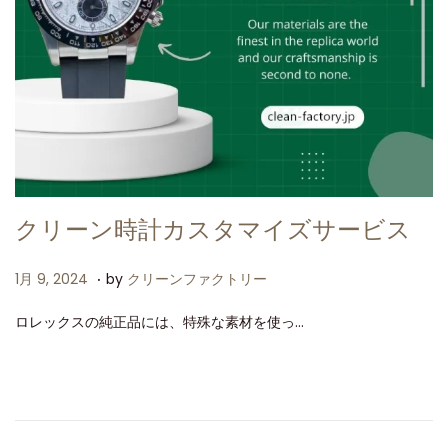
クリーン時計カスタマイズサービス
.
P
2
1月 9, 2024
by
クリーンファクトリー
o
月
ロレックスの純正品には、特殊な素材を使っ…
s
4
t
,
e
2
d
0
o
2