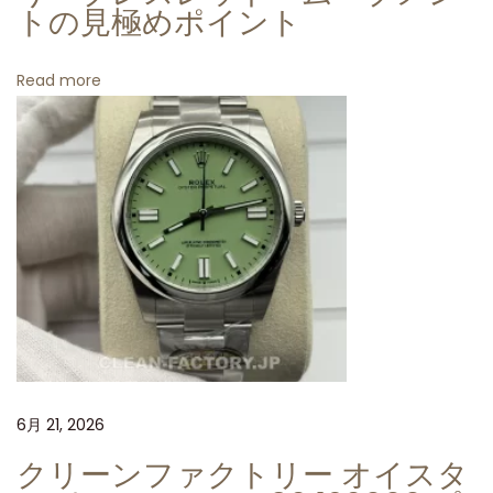
トの見極めポイント
る
ロ
Read more
レ
ッ
ク
ス
4
1
m
m
グ
レ
ー
6月 21, 2026
ダ
イ
クリーンファクトリー オイスタ
ア