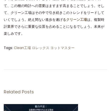
て、この種の時計への需要はますます高まることでしょう。そし
て、クリーン工場はその中で引き続きこのトレンドをリードして
いくでしょう。絶え間ない進歩を遂げる
クリーン工場
は、複製時
計業界でさらに重要な位置を占めることになるでしょう。未来が
楽しみです。
Tags
:
Clean工場 ロレックス ヨットマスター
C
l
e
a
n
工
Related Posts
場
の
ロ