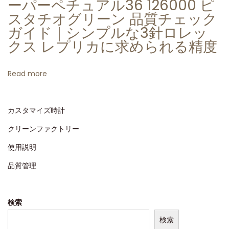
ーパーペチュアル36 126000 ピ
ル
スタチオグリーン 品質チェック
・
ガイド｜シンプルな3針ロレッ
デ
クス レプリカに求められる精度
イ
ト
Read more
ジ
ャ
カスタマイズ時計
ス
ト
クリーンファクトリー
3
使用説明
2
品質管理
3
5
モ
検索
デ
検索
ル