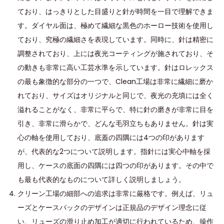
ており、はっきりとした目盛りと針が時間を一目で理解できま
す。ダイヤル面は、極めて繊細な黒色のホーロー技術を使用し
ており、究極の繊細さを表現しています。同時に、針は精密に
調整されており、上には夜光コーティングが施されており、そ
の動きも非常に高い工芸水準を示しています。針はロレックス
の最も象徴的な部分の一つで、Clean工場は非常に繊細に磨か
れており、サイズはオリジナルと同じで、夜光の充填には全く
溢れることがなく、非常に平らで、特に針の磨きが非常に目を
引き、非常に滑らかで、どんな毛羽立ちもありません。針は実
心の軸を使用しており、底蓋の四隅には4つの印があります
が、代表的な2つについて説明します。指針には実心中軸を採
用し、ケースの底面の四隅には四つの印があります。その中で
も最も代表的なものについて詳しく説明しましょう。
クリーン工場の細部への追求は非常に厳格です。例えば、リュ
ーズとケースバックのデザインは正規品のデザイン理念に従
い、リューズの滑り止め加工が適切に行われているため、操作