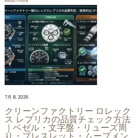
Read more
高
版
の
評
価
C
l
e
a
n
工
7月 8, 2026
場
クリーンファクトリー ロレック
が
ス レプリカの品質チェック方法
制
｜ベゼル・文字盤・リューズ周
作
り・ブレスレット・ムーブメン
す