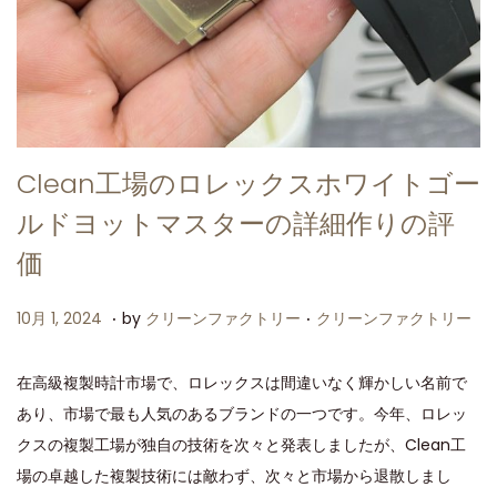
Clean工場のロレックスホワイトゴー
ルドヨットマスターの詳細作りの評
価
.
.
P
P
1
10月 1, 2024
by
クリーンファクトリー
クリーンファクトリー
o
o
0
s
s
月
在高級複製時計市場で、ロレックスは間違いなく輝かしい名前で
t
t
1
あり、市場で最も人気のあるブランドの一つです。今年、ロレッ
e
e
,
クスの複製工場が独自の技術を次々と発表しましたが、Clean工
d
d
2
場の卓越した複製技術には敵わず、次々と市場から退散しまし