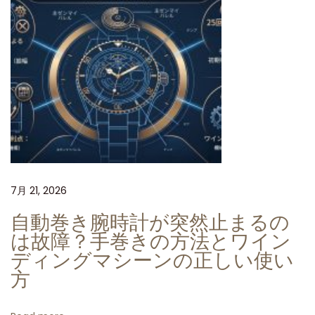
レ
ッ
ク
ス
パ
ン
ダ
デ
イ
7月 21, 2026
ト
ナ
自動巻き腕時計が突然止まるの
4
は故障？手巻きの方法とワイン
1
ディングマシーンの正しい使い
方
3
0
最