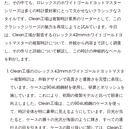
o
i
0
た。その中でも、ロレックスのホワイトゴールドヨットマスター
n
n
2
シリーズは多くの時計愛好家にとって欠かせないクラシックなス
4
タイルです。Clean工場は複製時計業界のリーダーとして、この
クラシックシリーズの魅力を再現しようと試みています。今日
は、Clean工場が製造するロレックス42mmホワイトゴールドヨ
ットマスターの複製時計について、外観から内容まで詳しく調査
し、その作りと詳細について解説し、この時計の神秘的なベール
を剥がします。
Clean工場のロレックス42mmホワイトゴールドヨットマスタ
ー複製時計は、外観デザインで高貴さと優雅さを完璧に表現し
ています。ケースは904L精鋼材を使用し、研磨とポリッシュを
施しています。これにより、初期の複製モデルと比べて顕著に
向上しました。Clean工場は、この904L精鋼のケースを使っ
て、時計全体が特に豪華に見えるようにしています。日光が当
たると、ケースの層々の光沢が海面のように輝き、すべての通
行人の目を引きます。ケースの取り扱いに関しては、Clean工