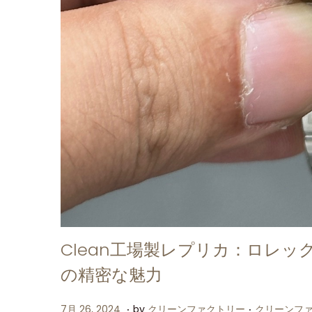
Clean工場製レプリカ：ロレック
の精密な魅力
.
.
P
P
7
7月 26, 2024
by
クリーンファクトリー
クリーンフ