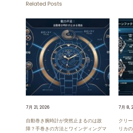
工
Related Posts
場
製
ロ
レ
ッ
ク
ス
デ
イ
ト
ナ
「
7月 21, 2026
7月 8, 
グ
レ
自動巻き腕時計が突然止まるのは故
クリー
ー
障？手巻きの方法とワインディングマ
リカの