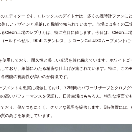
イトのエディターです。ロレックスのデイトナは、多くの腕時計ファンに
、その美しいデザインと卓越した機能で知られています。市場には多くの工
Clean工場のレプリカは、特に注目に値します。今日は、Clean工
トゴールドベゼル、904Lステンレス、クローンCal.4130ムーブメント
ールを使用しており、耐久性と美しい光沢を兼ね備えています。ホワイトゴ
現しており、細部にわたる精密な仕上げが施されています。特に、この
、各機能の視認性が高いのが特徴です。
30ムーブメントを忠実に模倣しており、72時間のパワーリザーブとクロノ
性の高いパフォーマンスを保証し、日常生活はもちろん、特別な場面で
用しており、傷がつきにくく、クリアな視界を提供します。6時位置には
の質の高さを象徴しています。