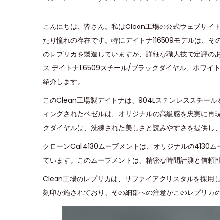
o
o
月
s
s
2
こんにちは、皆さん。私はClean工場の公式ウェブサ
t
t
6
たり憧れの存在です。特にデイトナ116509モデルは
e
e
,
のレプリカを製造していますが、詳細な職人技で定評のある
d
d
2
ス デイトナ116509スチール/ブラックダイヤル、ホワイ
o
i
0
紹介します。
n
n
2
このClean工場製デイトナは、904Lステンレススチ
4
ィングされたベゼルは、オリジナルの高級感を忠実に再
クダイヤルは、洗練された美しさと読みやすさを提供し
クローンCal.4130ムーブメントは、オリジナルの41
ています。このムーブメントは、精密な時間計測と信頼
Clean工場のレプリカは、サファイアクリスタルを採
刻印が施されており、その細部への注意がこのレプリカ