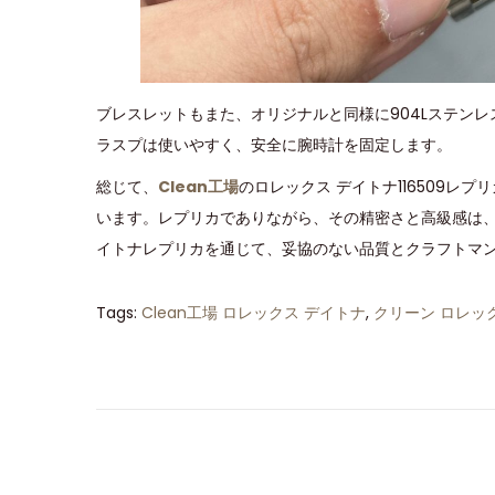
ブレスレットもまた、オリジナルと同様に904Lステン
ラスプは使いやすく、安全に腕時計を固定します。
総じて、
Clean工場
のロレックス デイトナ116509
います。レプリカでありながら、その精密さと高級感は、
イトナレプリカを通じて、妥協のない品質とクラフトマ
Tags
:
Clean工場 ロレックス デイトナ
,
クリーン ロレッ
C
l
e
a
n