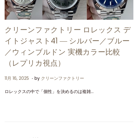
クリーンファクトリー ロレックス デ
イトジャスト41 ― シルバー／ブルー
／ウィンブルドン 実機カラー比較
（レプリカ視点）
.
P
1
11月 16, 2025
by
クリーンファクトリー
o
1
ロレックスの中で「個性」を決めるのは複雑…
s
月
t
1
e
6
d
,
o
2
n
0