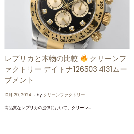
レプリカと本物の比較
クリーンフ
ァクトリー デイトナ126503 4131ムー
ブメント
.
P
1
10月 29, 2024
by
クリーンファクトリー
o
0
高品質なレプリカの提供において、クリーン…
s
月
t
2
e
9