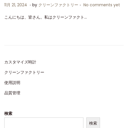
.
.
P
1
11月 21, 2024
by
クリーンファクトリー
No comments yet
o
1
こんにちは、皆さん。私はクリーンファクト…
s
月
t
2
e
1
d
,
o
2
n
0
カスタマイズ時計
2
クリーンファクトリー
4
使用説明
品質管理
検索
検索