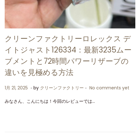
クリーンファクトリーロレックス デ
イトジャスト126334：最新3235ムー
ブメントと72時間パワーリザーブの
違いを見極める方法
.
.
P
1
1月 21, 2025
by
クリーンファクトリー
No comments yet
o
月
みなさん、こんにちは！今回のレビューでは…
s
2
t
1
e
,
d
2
o
0