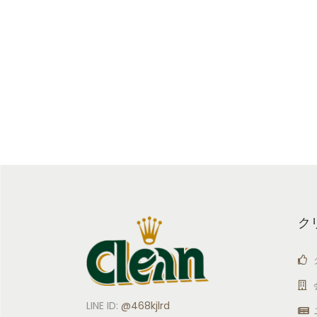
ク
LINE ID:
@468kjlrd