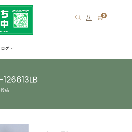
0
タログ
6613LB
た投稿