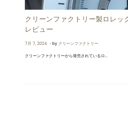
クリーンファクトリー製ロレックス
レビュー
.
P
7
7月 7, 2024
by
クリーンファクトリー
o
月
クリーンファクトリーから発売されているロ…
s
7
t
,
e
2
d
0
o
2
n
4