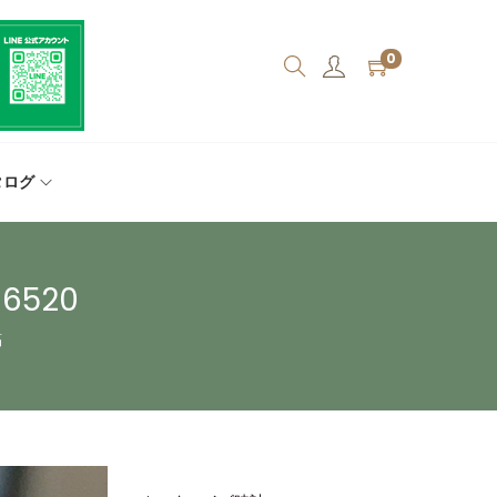
0
タログ
520
稿