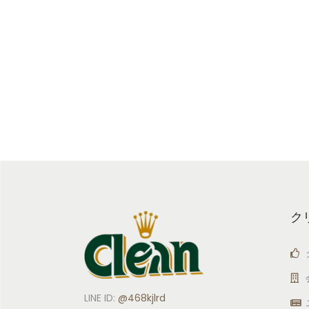
ク
LINE ID:
@468kjlrd