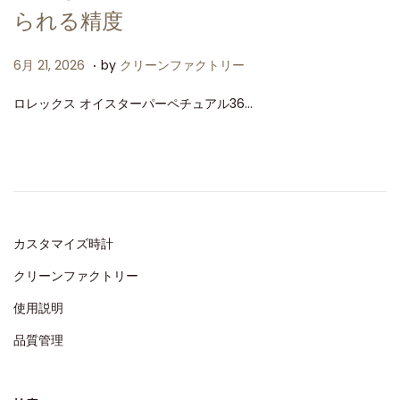
られる精度
.
P
6
6月 21, 2026
by
クリーンファクトリー
o
月
ロレックス オイスターパーペチュアル36…
s
2
t
1
e
,
d
2
o
0
n
2
カスタマイズ時計
6
クリーンファクトリー
使用説明
品質管理