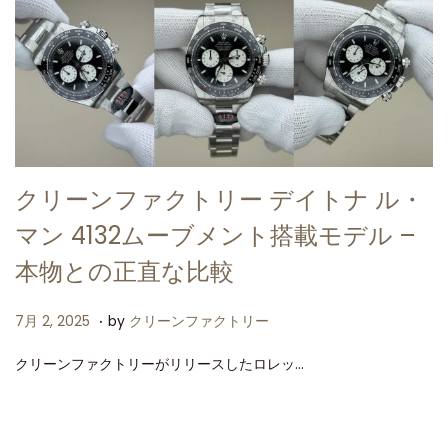
クリーンファクトリー デイトナ ル・
マン 4132ムーブメント搭載モデル –
本物との正直な比較
.
P
7
7月 2, 2025
by
クリーンファクトリー
o
月
クリーンファクトリーがリリースしたロレッ…
s
2
t
,
e
2