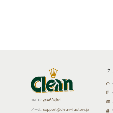
ク
LINE ID:
@468kjlrd
メール:
support
@clean-factory.jp