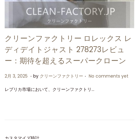
クリーンファクトリー ロレックス レ
ディデイトジャスト 278273レビュ
ー：期待を超えるスーパークローン
.
.
P
2
2月 3, 2025
by
クリーンファクトリー
No comments yet
o
月
レプリカ市場において、クリーンファクトリ…
s
3
t
,
e
2
d
0
o
2
n
5
カスタマイズ時計