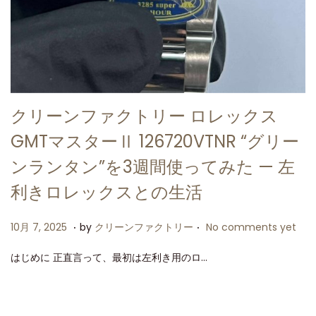
クリーンファクトリー ロレックス
GMTマスターⅡ 126720VTNR “グリー
ンランタン”を3週間使ってみた — 左
利きロレックスとの生活
.
.
P
1
10月 7, 2025
by
クリーンファクトリー
No comments yet
o
0
はじめに 正直言って、最初は左利き用のロ…
s
月
t
7
e
,