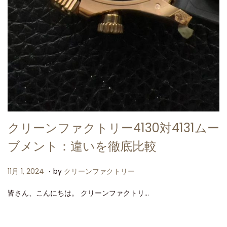
クリーンファクトリー4130対4131ムー
ブメント：違いを徹底比較
.
P
1
11月 1, 2024
by
クリーンファクトリー
o
1
皆さん、こんにちは。 クリーンファクトリ…
s
月
t
1
e