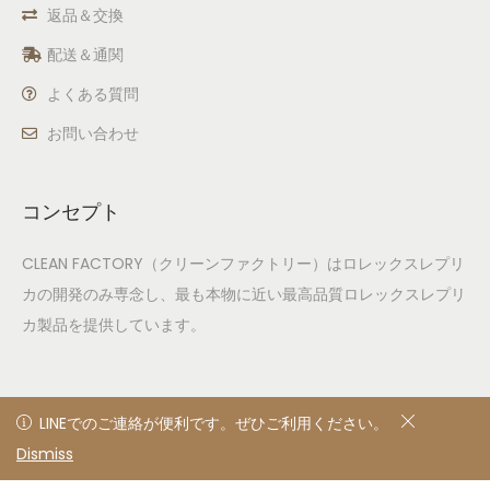
返品＆交換
配送＆通関
よくある質問
お問い合わせ
コンセプト
CLEAN FACTORY（クリーンファクトリー）はロレックスレプリ
カの開発のみ専念し、最も本物に近い最高品質ロレックスレプリ
カ製品を提供しています。
LINEでのご連絡が便利です。ぜひご利用ください。
LINEでのご連絡が便利です。ぜひご利用ください。
Dismiss
非表示
© 2020
Privacy Policy
All rights reserved. Designed &