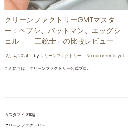
クリーンファクトリーGMTマスタ
ー：ペプシ、バットマン、エッグシ
ェル – 「三銃士」の比較レビュー
.
.
P
1
12月 4, 2024
by
クリーンファクトリー
No comments yet
o
2
こんにちは、クリーンファクトリー公式ブロ…
s
月
t
4
e
,
d
2
o
0
n
2
カスタマイズ時計
4
クリーンファクトリー