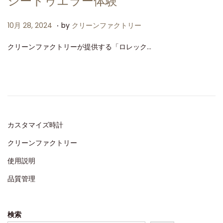
シードゥエラー体験
.
P
1
10月 28, 2024
by
クリーンファクトリー
o
0
クリーンファクトリーが提供する「ロレック…
s
月
t
2
e
8
d
,
o
2
n
0
カスタマイズ時計
2
クリーンファクトリー
4
使用説明
品質管理
検索