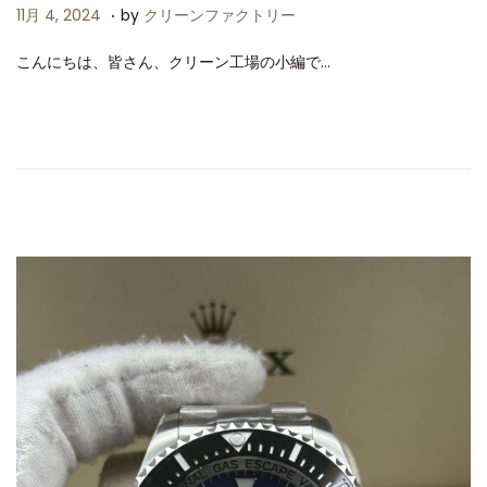
.
P
1
11月 4, 2024
by
クリーンファクトリー
o
1
こんにちは、皆さん、クリーン工場の小編で…
s
月
t
4
e
,
d
2
o
0
n
2
4