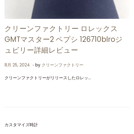
クリーンファクトリー ロレックス
GMTマスター2 ペプシ 126710blroジ
ュビリー詳細レビュー
.
P
8
8月 25, 2024
by
クリーンファクトリー
o
月
クリーンファクトリーがリリースしたロレッ…
s
2
t
5
e
,
d
2
o
0
n
2
カスタマイズ時計
4