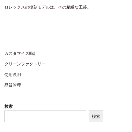
o
月
ロレックスの復刻モデルは、その精緻な工芸…
s
4
t
,
e
2
d
0
o
2
n
4
カスタマイズ時計
クリーンファクトリー
使用説明
品質管理
検索
検索