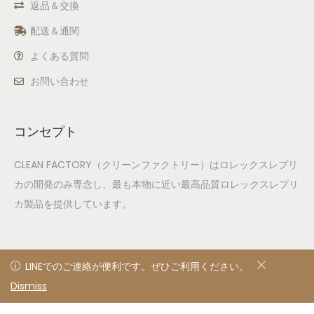
返品＆交換
配送＆通関
よくある質問
お問い合わせ
コンセプト
CLEAN FACTORY（クリーンファクトリー）はロレックスレプリ
カの開発のみ専念し、最も本物に近い最高品質ロレックスレプリ
カ製品を提供しています。
LINEでのご連絡が便利です。ぜひご利用ください。
LINEでのご連絡が便利です。ぜひご利用ください。
Dismiss
非表示
© 2020
Privacy Policy
All rights reserved. Designed &
developed by clean factory