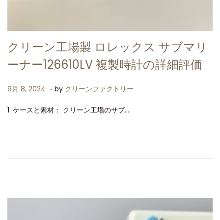
クリーン工場製 ロレックス サブマリ
ーナー126610LV 複製時計の詳細評価
.
P
9
9月 8, 2024
by
クリーンファクトリー
o
月
1. ケースと素材： クリーン工場のサブ…
s
8
t
,
e
2
d
0
o
2
n
4