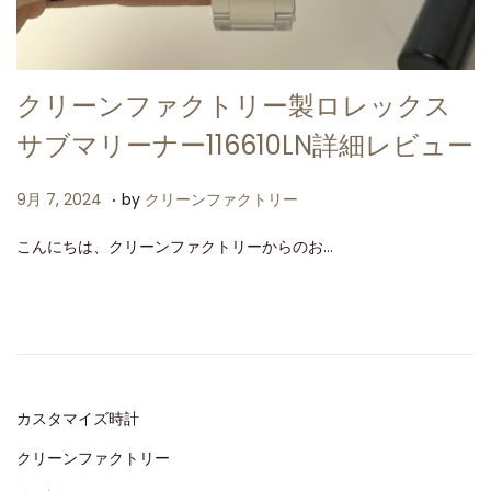
クリーンファクトリー製ロレックス
サブマリーナー116610LN詳細レビュー
.
P
9
9月 7, 2024
by
クリーンファクトリー
o
月
こんにちは、クリーンファクトリーからのお…
s
7
t
,
e
2
d
0
o
2
n
4
カスタマイズ時計
クリーンファクトリー