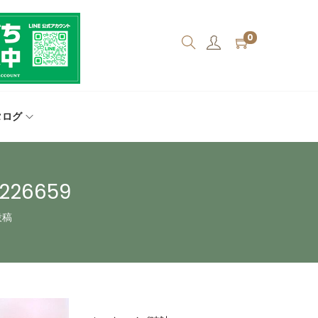
0
タログ
26659
投稿