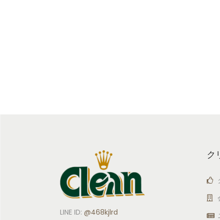
ク
LINE ID:
@468kjlrd