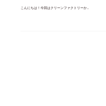
o
月
こんにちは！今回はクリーンファクトリーか…
s
2
t
9
e
,
d
2
o
0
n
2
4