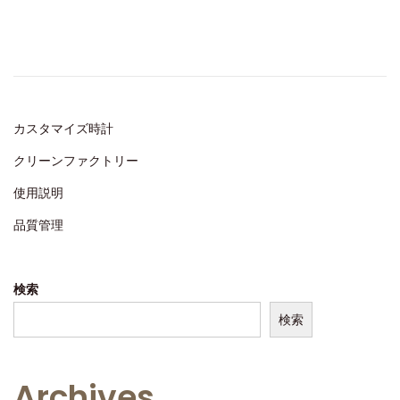
t
0
e
,
d
2
o
0
n
2
カスタマイズ時計
5
クリーンファクトリー
使用説明
品質管理
検索
検索
Archives