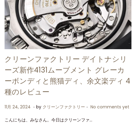
クリーンファクトリー デイトナシリ
ーズ新作4131ムーブメント グレーカ
ーボンディと熊猫ディ、余文楽ディ 4
種のレビュー
.
.
P
1
11月 24, 2024
by
クリーンファクトリー
No comments yet
o
1
こんにちは、みなさん。今日はクリーンファ…
s
月
t
2