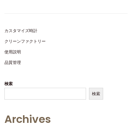
e
4
d
,
o
2
n
0
カスタマイズ時計
2
クリーンファクトリー
4
使用説明
品質管理
検索
検索
Archives