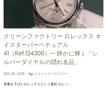
クリーンファクトリー ロレックス オ
イスターパーペチュアル
41（Ref.124300）— 静かに輝く「シ
ルバーダイヤルの隠れ名品」
.
P
1
10月 26, 2025
by
クリーンファクトリー
o
0
音量を下げたロレックスという選択 ロレッ…
s
月
t
2
e
6
d
,