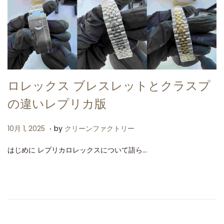
ロレックス ブレスレットとクラスプ
の違いレプリカ版
.
P
1
10月 1, 2025
by
クリーンファクトリー
o
0
はじめに レプリカロレックスについて語ら…
s
月
t
1
e
,
d
2
o
0