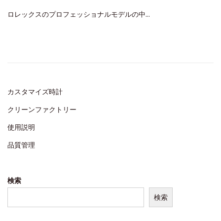
o
月
ロレックスのプロフェッショナルモデルの中…
s
2
t
0
e
,
d
2
o
0
n
2
カスタマイズ時計
5
クリーンファクトリー
使用説明
品質管理
検索
検索