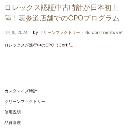
ロレックス認証中古時計が日本初上
陸！表参道店舗でのCPOプログラム
.
.
P
1
11月 15, 2024
by
クリーンファクトリー
No comments yet
o
1
ロレックスが進行中のCPO（Certif…
s
月
t
1
e
5
d
,
o
2
n
0
カスタマイズ時計
2
クリーンファクトリー
4
使用説明
品質管理