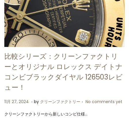
比較シリーズ：クリーンファクトリ
ーとオリジナル ロレックス デイトナ
コンビブラックダイヤル 126503レビ
ュー！
.
.
P
1
11月 27, 2024
by
クリーンファクトリー
No comments yet
o
1
クリーンファクトリーから新しいコンビ仕様…
s
月
t
2