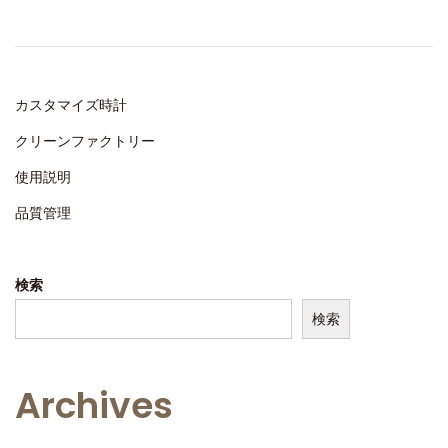
e
7
d
,
o
2
n
0
カスタマイズ時計
2
クリーンファクトリー
4
使用説明
品質管理
検索
検索
Archives