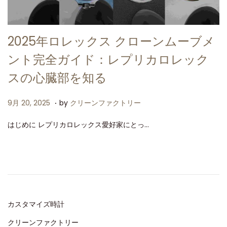
2025年ロレックス クローンムーブメ
ント完全ガイド：レプリカロレック
スの心臓部を知る
.
P
9
9月 20, 2025
by
クリーンファクトリー
o
月
はじめに レプリカロレックス愛好家にとっ…
s
2
t
0
e
,
d
2
o
0
n
2
カスタマイズ時計
5
クリーンファクトリー