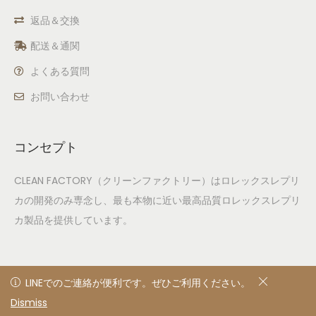
返品＆交換
配送＆通関
よくある質問
お問い合わせ
コンセプト
CLEAN FACTORY（クリーンファクトリー）はロレックスレプリ
カの開発のみ専念し、最も本物に近い最高品質ロレックスレプリ
カ製品を提供しています。
LINEでのご連絡が便利です。ぜひご利用ください。
LINEでのご連絡が便利です。ぜひご利用ください。
Dismiss
非表示
© 2020
Privacy Policy
All rights reserved. Designed &